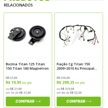
iluminação.
RELACIONADOS
Especificações
Marca: Magnetron
Modelos Compatíveis: CG Titan 150 KS, ES, ESD
Ano de Fabricação: 2009-2010
Função: Distribuição de energia elétrica para o farol
dianteiro da motocicleta
Sugestão de Aplicação
Recomenda-se a substituição da fiação do
farol em casos de mau contato, desgaste,
Buzina Titan 125 Titan
Fiação Cg Titan 150
150 Titan 160 Magnetron
2009>2010 Ks Principal
rompimento ou durante manutenção
Magnetron
preventiva do sistema elétrico. A instalação
R$ 21,00
R$ 315,00
deve ser realizada por profissional
R$ 19,95
R$ 299,25
no pix
no pix
qualificado, garantindo funcionamento
ou
R$ 21,00
ou
R$ 315,00
em
1x
de
R$ 21,00
em
6x
de
R$ 52,50
seguro e adequado da iluminação.
COMPRAR
COMPRAR