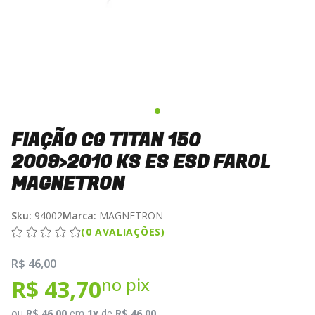
FIAÇÃO CG TITAN 150
2009>2010 KS ES ESD FAROL
MAGNETRON
Sku:
94002
Marca:
MAGNETRON
(0 AVALIAÇÕES)
R$ 46,00
no pix
R$ 43,70
ou
R$ 46,00
em
1x
de
R$ 46,00