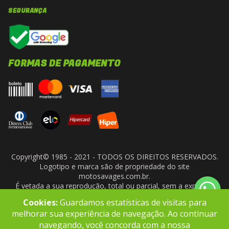
SEGURANÇA
FORMAS DE PAGAMENTO
Copyright© 1985 - 2021 - TODOS OS DIREITOS RESERVADOS.
Logotipo e marca são de propriedade do site
motosavages.com.br.
É vetada a sua reprodução, total ou parcial, sem a expressa
autorização da administradora do site. ARF MOTO CENTER LTDA
Cookies:
Guardamos estatísticas de visitas para
- CNPJ: 10.927.924/0001-91
melhorar sua experiência de navegação. Ao continuar
navegando, você concorda com a nossa