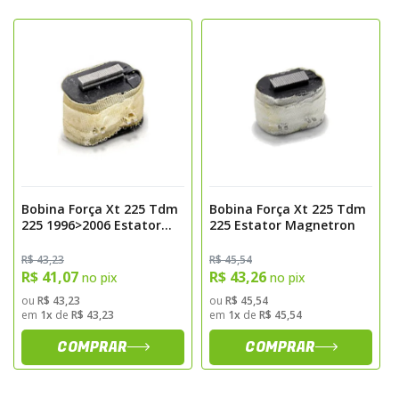
com núcleo laminado.
- Compatível com o sistema elétrico original
da Yamaha YBR 125.
- Alta resistência a vibração, calor e
umidade.
- Fornecimento constante de corrente
elétrica para CDI, bateria e acessórios.
- Instalação plug and play, sem necessidade
de alterações no chicote original.
Bobina Força Xt 225 Tdm
Bobina Força Xt 225 Tdm
Compatibilidade
225 1996>2006 Estator
225 Estator Magnetron
Original Magnetron
- Yamaha YBR 125 anos 2000 a 2001.
R$ 43,23
R$ 45,54
R$ 41,07
R$ 43,26
no pix
no pix
- Ideal para reposição de estatores originais
ou
R$ 43,23
ou
R$ 45,54
desgastados ou danificados.
em
1x
de
R$ 43,23
em
1x
de
R$ 45,54
Desempenho e Benefícios
COMPRAR
COMPRAR
- Geração de energia estável e confiável