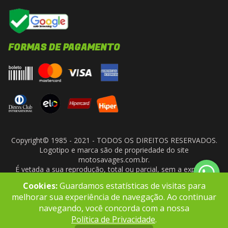
FORMAS DE PAGAMENTO
Copyright© 1985 - 2021 - TODOS OS DIREITOS RESERVADOS.
Logotipo e marca são de propriedade do site
motosavages.com.br.
É vetada a sua reprodução, total ou parcial, sem a expressa
autorização da administradora do site. ARF MOTO CENTER LTDA
Cookies:
Guardamos estatísticas de visitas para
- CNPJ: 10.927.924/0001-91
melhorar sua experiência de navegação. Ao continuar
navegando, você concorda com a nossa
Política de Privacidade
.