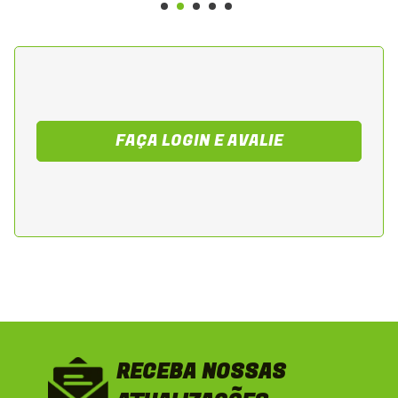
para motor e acessórios.
- Redução de falhas elétricas e aumento da
confiabilidade do sistema de ignição.
- Maior durabilidade em uso urbano
contínuo e em trajetos diários.
Sugestão de Aplicação
FAÇA LOGIN E AVALIE
Recomendado para motociclistas que
necessitam substituir o estator da Yamaha
YBR 125 2000-2001, garantindo
fornecimento contínuo de energia,
confiabilidade elétrica e desempenho
consistente do motor. Ideal para uso diário
e urbano.
RECEBA NOSSAS