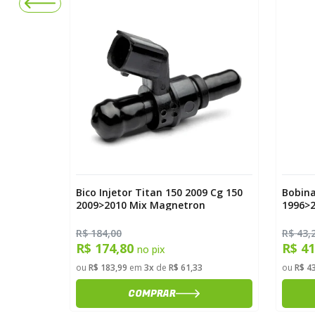
Flex Es Ks
Bico Injetor Titan 150 2009 Cg 150
Bobina
2009>2010 Mix Magnetron
1996>2
Magne
R$ 184,00
R$ 43,
R$ 174,80
R$ 4
no pix
ou
R$ 183,99
em
3x
de
R$ 61,33
ou
R$ 4
COMPRAR