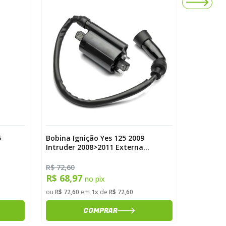
5
Bobina Ignição Yes 125 2009
Estator B
Intruder 2008>2011 Externa
Esd Mag
Magnetron
R$ 72,60
R$ 377,6
R$ 68,97
R$ 358
no pix
ou
R$ 72,60
em
1x
de
R$ 72,60
ou
R$ 377,
COMPRAR