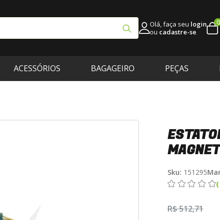
0
Olá, faça seu
login
ou
cadastre-se
ACESSÓRIOS
BAGAGEIRO
PEÇAS
ESTATO
MAGNE
Sku:
151295
Mar
R$ 512,71