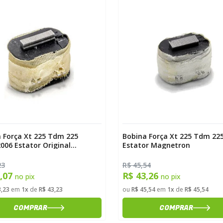
 Força Xt 225 Tdm 225
Bobina Força Xt 225 Tdm 22
006 Estator Original
Estator Magnetron
tron
23
R$ 45,54
1,07
R$ 43,26
no pix
no pix
3,23
em
1x
de
R$ 43,23
ou
R$ 45,54
em
1x
de
R$ 45,54
COMPRAR
COMPRAR