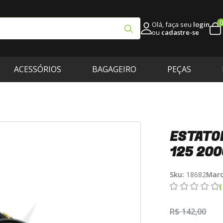
0
Olá, faça seu
login
ou
cadastre-se
ACESSÓRIOS
BAGAGEIRO
PEÇAS
ESTATOR
125 20
Sku:
18682
Marc
R$ 142,00