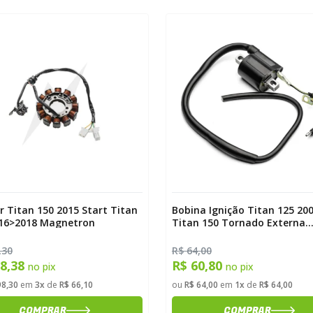
r Titan 150 2015 Start Titan
Bobina Ignição Titan 125 20
016>2018 Magnetron
Titan 150 Tornado Externa
Magnetron
,30
R$ 64,00
88,38
R$ 60,80
no pix
no pix
98,30
em
3x
de
R$ 66,10
ou
R$ 64,00
em
1x
de
R$ 64,00
COMPRAR
COMPRAR