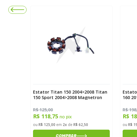
0 Titan
Estator Titan 150 2004>2008 Titan
Estato
150 Sport 2004>2008 Magnetron
160 2
R$ 125,00
R$ 198
R$ 118,75
R$ 1
no pix
ou
R$ 125,00
em
2x
de
R$ 62,50
ou
R$ 1
COMPRAR