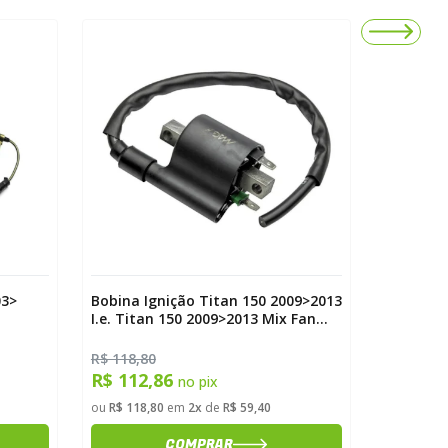
03>
Bobina Ignição Titan 150 2009>2013
Buzina T
I.e. Titan 150 2009>2013 Mix Fan
160 Mag
150 2009>2013 Magnetron
R$ 118,80
R$ 21,00
R$ 112,86
R$ 19,
no pix
ou
R$ 118,80
em
2x
de
R$ 59,40
ou
R$ 21,0
COMPRAR