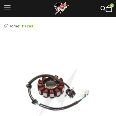
0
Home
Peças