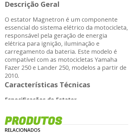
Descrição Geral
O estator Magnetron é um componente
essencial do sistema elétrico da motocicleta,
responsável pela geração de energia
elétrica para ignição, iluminação e
carregamento da bateria. Este modelo é
compatível com as motocicletas Yamaha
Fazer 250 e Lander 250, modelos a partir de
2010.
Características Técnicas
Especificações do Estator
- Produção contínua e estável de corrente
PRODUTOS
elétrica.
- Núcleo laminado com fios de cobre de alta
RELACIONADOS