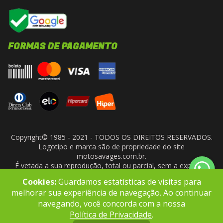
FORMAS DE PAGAMENTO
Copyright© 1985 - 2021 - TODOS OS DIREITOS RESERVADOS.
Logotipo e marca são de propriedade do site
motosavages.com.br.
É vetada a sua reprodução, total ou parcial, sem a expressa
autorização da administradora do site. ARF MOTO CENTER LTDA
Cookies:
Guardamos estatísticas de visitas para
- CNPJ: 10.927.924/0001-91
melhorar sua experiência de navegação. Ao continuar
navegando, você concorda com a nossa
Política de Privacidade
.