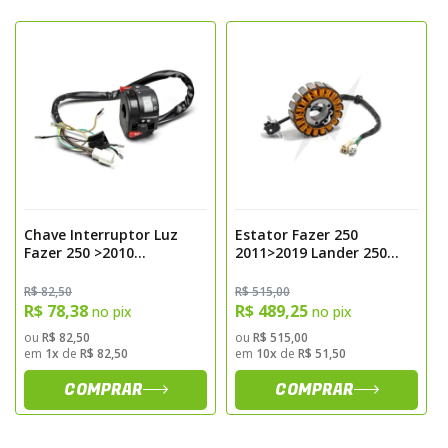
condutividade.
- Resistência a altas temperaturas,
vibrações e umidade.
- Compatível com sistemas de ignição
convencionais.
- Substituição direta do estator original,
sem necessidade de adaptações.
Compatibilidade
Chave Interruptor Luz
Estator Fazer 250
- Yamaha Fazer 250 a partir de 2010.
Fazer 250 >2010
2011>2019 Lander 250
Magnetron
2011>2019 Tenere 250
- Yamaha Lander 250 a partir de 2010.
2011>2019 Magnetron
R$ 82,50
R$ 515,00
- Ideal para reposição do estator original
R$ 78,38
R$ 489,25
no pix
no pix
com desgaste ou falhas elétricas.
ou
R$ 82,50
ou
R$ 515,00
em
1x
de
R$ 82,50
em
10x
de
R$ 51,50
Benefícios
COMPRAR
COMPRAR
- Garantia de energia elétrica estável para
todos os sistemas da motocicleta.