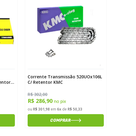
Corrente Transmissão 520UOx106L
Corrente
entor
C/ Retentor KMC
C/ Reten
R$ 302,00
R$ 193,3
R$ 286,90
R$ 183
no pix
ou
R$ 301,98
em
6x
de
R$ 50,33
ou
R$ 193,
COMPRAR