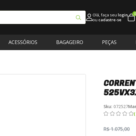
0
Olá, faça seu
login
ou
cadastre-se
ACESSÓRIOS
BAGAGEIRO
PEÇAS
CORREN
525VX3X
Sku:
072527
Mar
R$ 1.075,00