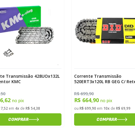
nte Transmissão 428UOx132L
Corrente Transmissão
entor KMC
520ERT3x120L RB GEG C/ Ret
Até 450cc DID
,50
R$ 699,90
06,62
R$ 664,90
no pix
no pix
17,52
em
4x
de
R$ 54,38
ou
R$ 699,90
em
10x
de
R$ 69,99
COMPRAR
COMPRAR