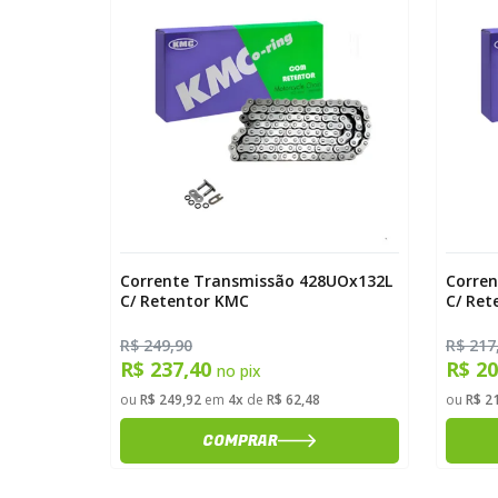
8UOx118L
Corrente Transmissão 428UOx132L
Corre
C/ Retentor KMC
C/ Ret
R$ 249,90
R$ 217
R$ 237,40
R$ 2
no pix
ou
R$ 249,92
em
4x
de
R$ 62,48
ou
R$ 2
COMPRAR