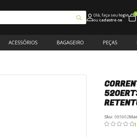
0
Olá, faça seu
login
ou
cadastre-se
ACESSÓRIOS
BAGAGEIRO
PEÇAS
CORREN
520ERT3
RETENTO
Sku:
065602
Mar