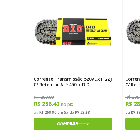
0VDx110L
Corrente Transmissão 520VDx112ZJ
Corren
C/ Retentor Até 450cc DID
C/ Ret
R$ 269,90
R$ 295
R$ 256,40
R$ 2
no pix
ou
R$ 269,90
em
5x
de
R$ 53,98
ou
R$ 2
COMPRAR