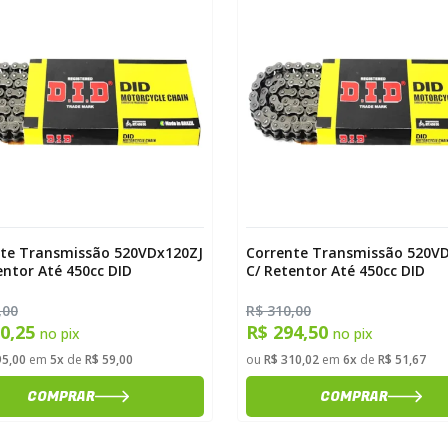
te Transmissão 520VDx120ZJ
Corrente Transmissão 520V
entor Até 450cc DID
C/ Retentor Até 450cc DID
,00
R$ 310,00
80,25
R$ 294,50
no pix
no pix
95,00
em
5x
de
R$ 59,00
ou
R$ 310,02
em
6x
de
R$ 51,67
COMPRAR
COMPRAR