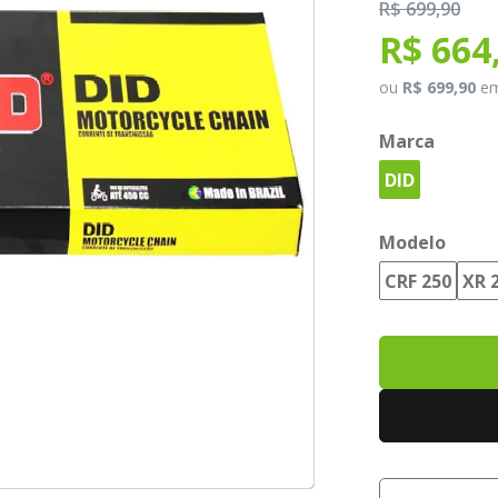
R$ 699,90
R$ 664
ou
R$ 699,90
e
Marca
DID
Modelo
CRF 250
XR 