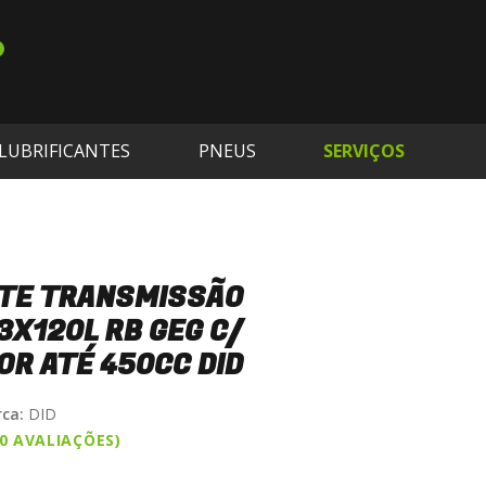
LUBRIFICANTES
PNEUS
SERVIÇOS
TE TRANSMISSÃO
X120L RB GEG C/
R ATÉ 450CC DID
ca:
DID
(0 AVALIAÇÕES)