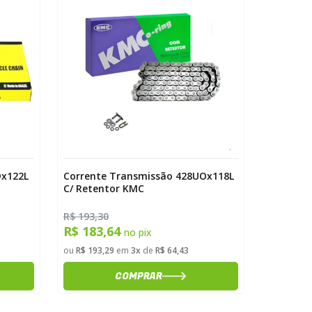
Dx122L
Corrente Transmissão 428UOx118L
Corrente
C/ Retentor KMC
C/ Reten
R$ 193,30
R$ 264,0
R$ 183,64
R$ 250
no pix
ou
R$ 193,29
em
3x
de
R$ 64,43
ou
R$ 264,
COMPRAR