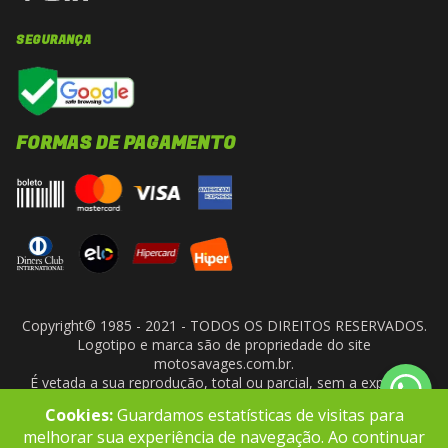
SEGURANÇA
FORMAS DE PAGAMENTO
Copyright© 1985 - 2021 - TODOS OS DIREITOS RESERVADOS.
Logotipo e marca são de propriedade do site
motosavages.com.br.
É vetada a sua reprodução, total ou parcial, sem a expressa
autorização da administradora do site. ARF MOTO CENTER LTDA
Cookies:
Guardamos estatísticas de visitas para
- CNPJ: 10.927.924/0001-91
melhorar sua experiência de navegação. Ao continuar