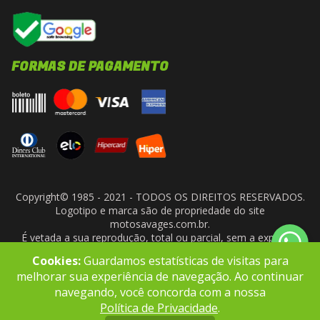
FORMAS DE PAGAMENTO
Copyright© 1985 - 2021 - TODOS OS DIREITOS RESERVADOS.
Logotipo e marca são de propriedade do site
motosavages.com.br.
É vetada a sua reprodução, total ou parcial, sem a expressa
autorização da administradora do site. ARF MOTO CENTER LTDA
Cookies:
Guardamos estatísticas de visitas para
- CNPJ: 10.927.924/0001-91
melhorar sua experiência de navegação. Ao continuar
navegando, você concorda com a nossa
Política de Privacidade
.