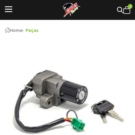
0
Home
Peças