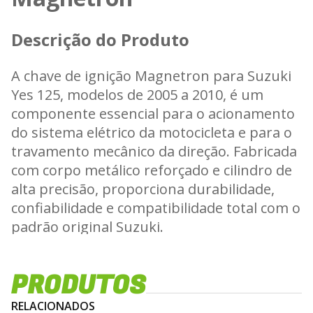
Descrição do Produto
A chave de ignição Magnetron para Suzuki
Yes 125, modelos de 2005 a 2010, é um
componente essencial para o acionamento
do sistema elétrico da motocicleta e para o
travamento mecânico da direção. Fabricada
com corpo metálico reforçado e cilindro de
alta precisão, proporciona durabilidade,
confiabilidade e compatibilidade total com o
padrão original Suzuki.
Características Técnicas
PRODUTOS
- Aplicação: Suzuki Yes 125 anos 2005 a 2010
- Fabricante: Magnetron
RELACIONADOS