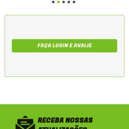
Indicado para substituição de chaves de
ignição danificadas, desgastadas ou com
falhas elétricas. Ideal para oficinas
mecânicas, lojas de peças e proprietários da
Suzuki Yes 125 2005 a 2010 que buscam um
FAÇA LOGIN E AVALIE
componente durável, seguro e compatível
com o padrão original de fábrica.
RECEBA NOSSAS