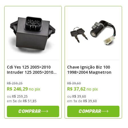
- Material: Corpo metálico resistente com
cilindro de precisão
- Conexões elétricas: Padrão original Suzuki,
permitindo instalação direta
- Função: Acionamento do sistema de
ignição e travamento mecânico da direção
Vantagens
- Alta resistência ao desgaste, vibração e
Cdi Yes 125 2005>2010
Chave Ignição Biz 100
impactos
Intruder 125 2005>2010
1998>2004 Magnetron
Stx 200 Motard
- Encaixe preciso compatível com o conjunto
2007>2008 Digital
R$ 259,25
R$ 39,60
de ignição original
Magnetron
R$ 246,29
R$ 37,62
no pix
no pix
- Funcionamento estável e seguro em
ou
R$ 259,25
ou
R$ 39,60
diferentes condições de uso
em
5x
de
R$ 51,85
em
1x
de
R$ 39,60
- Travamento mecânico confiável,
COMPRAR
COMPRAR
aumentando a proteção da motocicleta
Sugestão de Aplicação