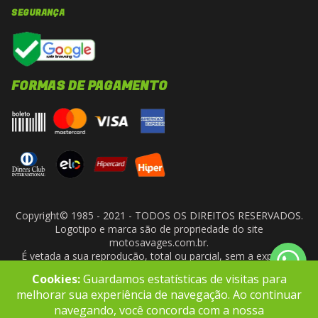
SEGURANÇA
FORMAS DE PAGAMENTO
Copyright© 1985 - 2021 - TODOS OS DIREITOS RESERVADOS.
Logotipo e marca são de propriedade do site
motosavages.com.br.
É vetada a sua reprodução, total ou parcial, sem a expressa
autorização da administradora do site. ARF MOTO CENTER LTDA
Cookies:
Guardamos estatísticas de visitas para
- CNPJ: 10.927.924/0001-91
melhorar sua experiência de navegação. Ao continuar
navegando, você concorda com a nossa