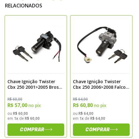
RELACIONADOS
Chave Ignição Twister
Chave Ignição Twister
Cbx 250 2001>2005 Bros
Cbx 250 2006>2008 Falcon
125 Bros 150 2003>2005
400 2006>2008 Tornado
Magnetron
2006>2008 Magnetron
R$ 60,00
R$ 64,00
R$ 57,00
R$ 60,80
no pix
no pix
ou
R$ 60,00
ou
R$ 64,00
em
1x
de
R$ 60,00
em
1x
de
R$ 64,00
COMPRAR
COMPRAR