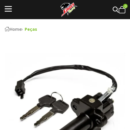
0
Home
Peças