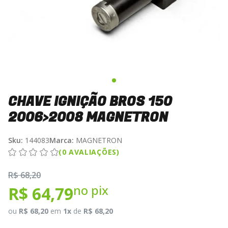
CHAVE IGNIÇÃO BROS 150
2006>2008 MAGNETRON
Sku:
144083
Marca:
MAGNETRON
(0 AVALIAÇÕES)
R$ 68,20
no pix
R$ 64,79
ou
R$ 68,20
em
1x
de
R$ 68,20