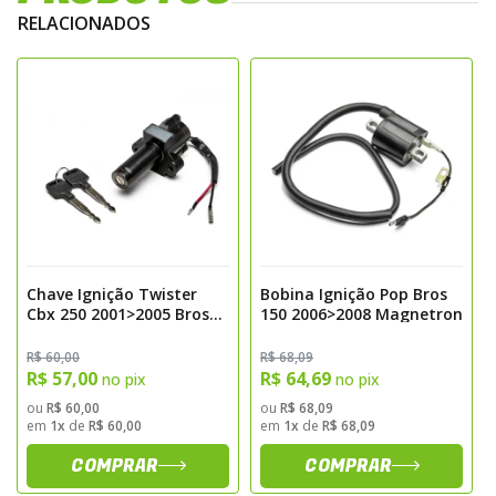
RELACIONADOS
Chave Ignição Twister
Bobina Ignição Pop Bros
Cbx 250 2001>2005 Bros
150 2006>2008 Magnetron
125 Bros 150 2003>2005
Magnetron
R$ 60,00
R$ 68,09
R$ 57,00
R$ 64,69
no pix
no pix
ou
R$ 60,00
ou
R$ 68,09
em
1x
de
R$ 60,00
em
1x
de
R$ 68,09
COMPRAR
COMPRAR