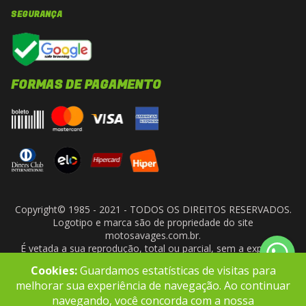
SEGURANÇA
FORMAS DE PAGAMENTO
Copyright© 1985 - 2021 - TODOS OS DIREITOS RESERVADOS.
Logotipo e marca são de propriedade do site
motosavages.com.br.
É vetada a sua reprodução, total ou parcial, sem a expressa
autorização da administradora do site. ARF MOTO CENTER LTDA
Cookies:
Guardamos estatísticas de visitas para
- CNPJ: 10.927.924/0001-91
melhorar sua experiência de navegação. Ao continuar
navegando, você concorda com a nossa