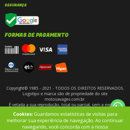
SEGURANÇA
FORMAS DE PAGAMENTO
Copyright© 1985 - 2021 - TODOS OS DIREITOS RESERVADOS.
Logotipo e marca são de propriedade do site
motosavages.com.br.
É vetada a sua reprodução, total ou parcial, sem a expressa
autorização da administradora do site. ARF MOTO CENTER LTDA
Cookies:
Guardamos estatísticas de visitas para
- CNPJ: 10.927.924/0001-91
melhorar sua experiência de navegação. Ao continuar
navegando, você concorda com a nossa