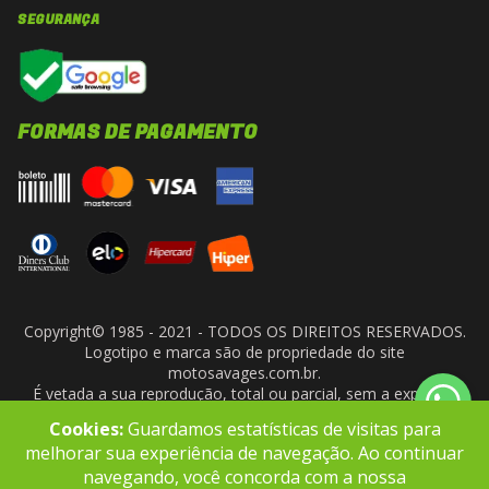
SEGURANÇA
FORMAS DE PAGAMENTO
Copyright© 1985 - 2021 - TODOS OS DIREITOS RESERVADOS.
Logotipo e marca são de propriedade do site
motosavages.com.br.
É vetada a sua reprodução, total ou parcial, sem a expressa
autorização da administradora do site. ARF MOTO CENTER LTDA
Cookies:
Guardamos estatísticas de visitas para
- CNPJ: 10.927.924/0001-91
melhorar sua experiência de navegação. Ao continuar
navegando, você concorda com a nossa