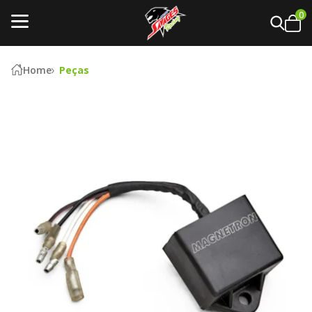
0
Home
Peças