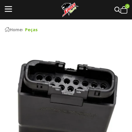
0
Home
Peças