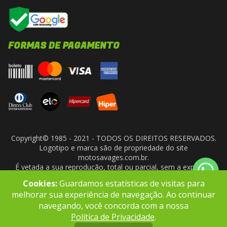
FORMAS DE PAGAMENTO
Copyright© 1985 - 2021 - TODOS OS DIREITOS RESERVADOS.
Logotipo e marca são de propriedade do site
motosavages.com.br.
É vetada a sua reprodução, total ou parcial, sem a expressa
autorização da administradora do site. ARF MOTO CENTER LTDA
Cookies:
Guardamos estatísticas de visitas para
- CNPJ: 10.927.924/0001-91
melhorar sua experiência de navegação. Ao continuar
navegando, você concorda com a nossa
Política de Privacidade
.