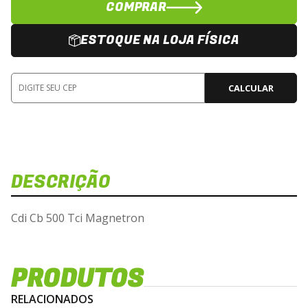
COMPRAR
ESTOQUE NA LOJA FÍSICA
CALCULAR
DESCRIÇÃO
Dis
Veja e
Cdi Cb 500 Tci Magnetron
C
PRODUTOS
Carregan
RELACIONADOS