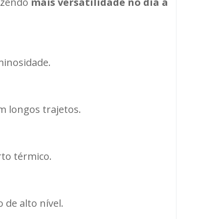
razendo
mais versatilidade no dia a
minosidade.
m longos trajetos.
to térmico.
de alto nível.