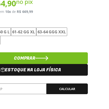
no pix
64,90
em
10x
de
R$ 669,99
60 G L
61-62 GG XL
63-64 GGG XXL
COMPRAR
ESTOQUE NA LOJA FÍSICA
CALCULAR