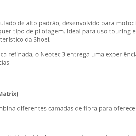
Carregando informações de estoque...
ulado de alto padrão, desenvolvido para motoci
er tipo de pilotagem. Ideal para uso touring 
erístico da Shoei.
a refinada, o Neotec 3 entrega uma experiência
ias.
atrix)
mbina diferentes camadas de fibra para oferec