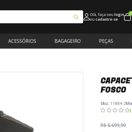
0
Olá, faça seu
login
ou
cadastre-se
ACESSÓRIOS
BAGAGEIRO
PEÇAS
CAPACET
FOSCO
Sku:
11884-2
Ma
R$ 6.699,90