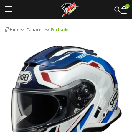
0
Home
Capacetes
Fechado