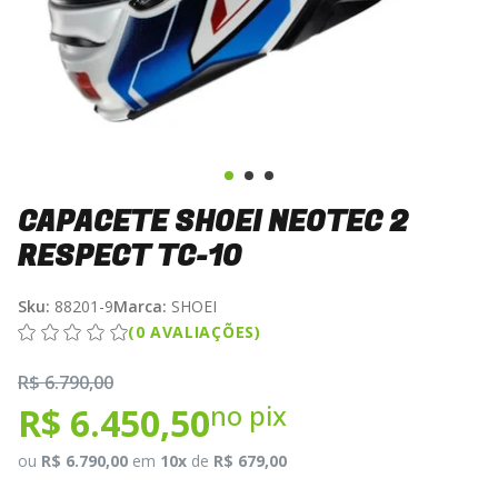
CAPACETE SHOEI NEOTEC 2
RESPECT TC-10
Sku:
88201-9
Marca:
SHOEI
(0 AVALIAÇÕES)
R$ 6.790,00
no pix
R$ 6.450,50
ou
R$ 6.790,00
em
10x
de
R$ 679,00