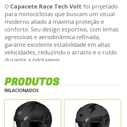
O
Capacete Race Tech Volt
foi projetado
para motociclistas que buscam um visual
moderno aliado à máxima proteção e
conforto. Seu design esportivo, com linhas
agressivas e aerodinâmica refinada,
garante excelente estabilidade em altas
velocidades, reduzindo o arrasto e o ruído
durante a pilotagem.
Construção Leve e Resistente
PRODUTOS
Fabricado em resina termoplástica ABS de
RELACIONADOS
alta resistência, o
Race Tech Volt
oferece
um equilíbrio perfeito entre leveza e
durabilidade. Seu casco é moldado sob alta
pressão, proporcionando estrutura sólida e