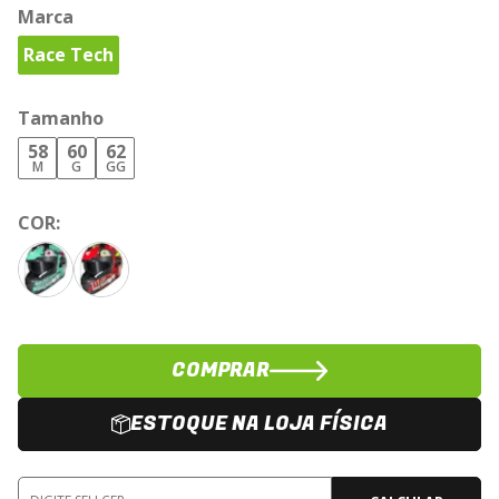
Marca
Race Tech
Tamanho
58
60
62
M
G
GG
COR:
COMPRAR
ESTOQUE NA LOJA FÍSICA