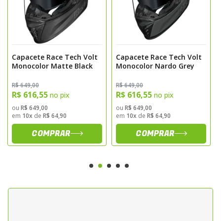
segura, ideal para o uso diário ou viagens
mais longas.
Conforto Interno Premium
Capacete Race Tech Volt
Capacete Race Tech Volt
Internamente, o capacete conta com
Monocolor Matte Black
Monocolor Nardo Grey
forração anatômica e acolchoada,
R$ 649,00
R$ 649,00
desenvolvida em tecido respirável e
R$ 616,55
R$ 616,55
no pix
no pix
hipoalergênico. Totalmente removível e
ou
R$ 649,00
ou
R$ 649,00
em
10x
de
R$ 64,90
em
10x
de
R$ 64,90
lavável, a forração do
Race Tech Volt
garante conforto prolongado, frescor e fácil
COMPRAR
COMPRAR
manutenção, mesmo após longos períodos
de uso.
Viseira e Sistema de Ventilação
Eficiente