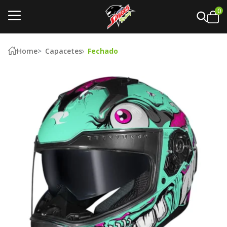
0
Home
Capacetes
Fechado