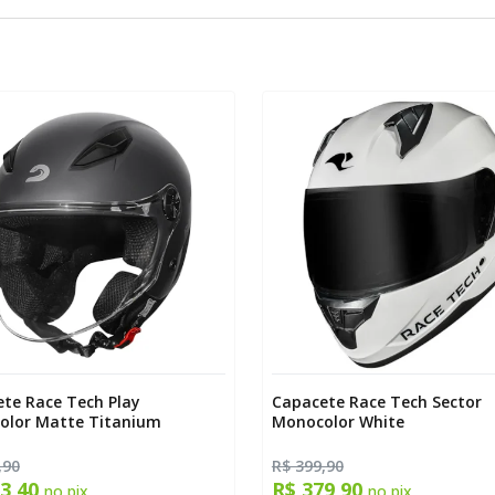
te Race Tech Play
Capacete Race Tech Sector
olor Matte Titanium
Monocolor White
,90
R$ 399,90
13,40
R$ 379,90
no pix
no pix