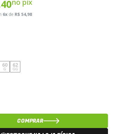
no pix
,40
m
6x
de
R$ 54,98
60
62
G
GG
COMPRAR