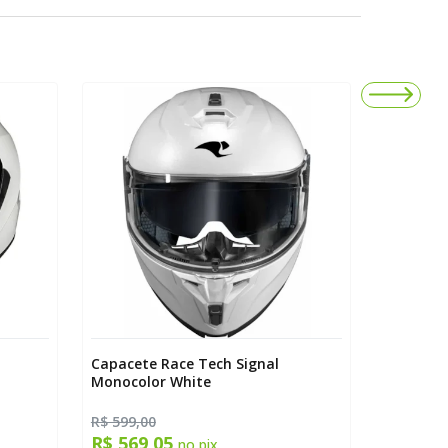
Capacete Race Tech Signal
Capacete
Monocolor White
White
R$ 599,00
R$ 329,9
R$ 569,05
R$ 313
no pix