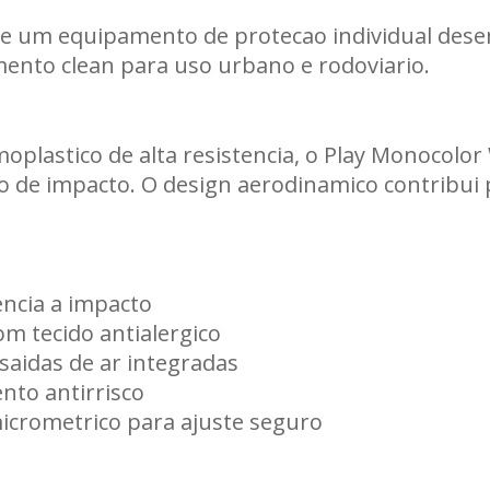
e um equipamento de protecao individual desen
Carregando informações de estoque...
ento clean para uso urbano e rodoviario.
plastico de alta resistencia, o Play Monocolor
o de impacto. O design aerodinamico contribui 
encia a impacto
om tecido antialergico
saidas de ar integradas
nto antirrisco
crometrico para ajuste seguro