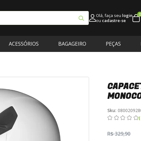
0
Olá, faça seu
login
ou
cadastre-se
ACESSÓRIOS
BAGAGEIRO
PEÇAS
CAPACE
MONOCO
Sku:
080020928
R$ 329,90