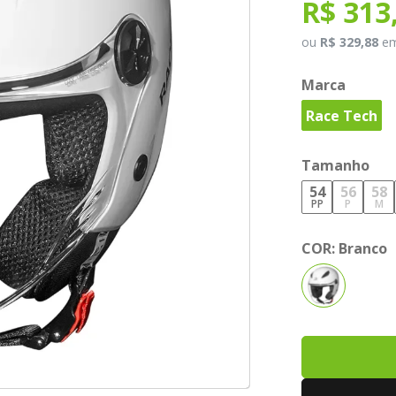
R$ 313
ou
R$ 329,88
e
Marca
Race Tech
Tamanho
54
56
58
PP
P
M
COR:
Branco