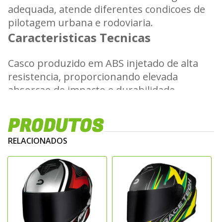
adequada, atende diferentes condicoes de
pilotagem urbana e rodoviaria.
Caracteristicas Tecnicas
Casco produzido em ABS injetado de alta
resistencia, proporcionando elevada
absorcao de impacto e durabilidade
estrutural. O forro interno e removivel e
lavavel, confeccionado em material
PRODUTOS
antialergico e respiravel, garantindo
RELACIONADOS
conforto termico e higiene. Possui sistema
de ventilacao frontal e superior que
favorece a circulacao de ar e auxilia na
reducao do calor interno.
Sistema de Seguranca