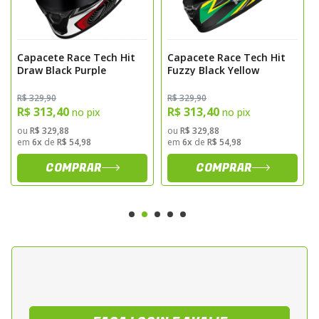
Atende aos padroes de certificacao vigentes
para capacetes motociclisticos,
assegurando nivel adequado de protecao.
Capacete Race Tech Hit
Capacete Race Tech Hit
Equipado com fecho micrometrico de
Draw Black Purple
Fuzzy Black Yellow
engate rapido, permite ajuste preciso e
fixacao segura durante a utilizacao.
R$ 329,90
R$ 329,90
R$ 313,40
R$ 313,40
no pix
no pix
Design e Acabamento
ou
R$ 329,88
ou
R$ 329,88
em
6x
de
R$ 54,98
em
6x
de
R$ 54,98
O grafismo Spark nas cores black e grey
COMPRAR
COMPRAR
confere visual discreto e esportivo. O
acabamento externo apresenta pintura
resistente e duravel, desenvolvida para
facilitar a manutencao e preservar a
aparencia do capacete.
Sugestao de Aplicacao
Indicado para uso urbano e rodoviario,