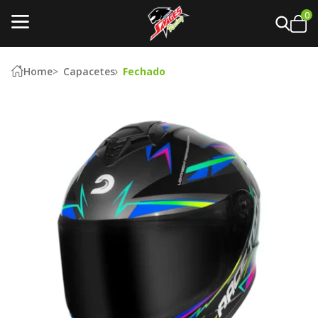
0
Home
Capacetes
Fechado