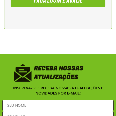
FAÇA LOGIN E AVALIE
sendo ideal para motociclistas que utilizam
motos street, sport e naked. Recomendado
para deslocamentos diarios, passeios e
viagens de curta e media distancia.
*Imagens meramente ilustrativas.
*O capacete é enviado com viseira cristal
(transparente).
*Viseiras escuras ou coloridas são vendidas
separadamente.
RECEBA NOSSAS
ATUALIZAÇÕES
INSCREVA-SE E RECEBA NOSSAS ATUALIZAÇÕES E
NOVIDADES POR E-MAIL: