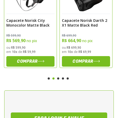
estrategicamente posicionadas que
otimizam o fluxo interno, proporcionando
maior conforto térmico mesmo em dias
Capacete Norisk City
Capacete Norisk Darth 2
quentes.
Monocolor Matte Black
X1 Matte Black Red
O ORION também vem equipado com
R$ 599,90
R$ 699,90
viseira externa de 2 mm com proteção UV e
R$ 569,90
R$ 664,90
no pix
no pix
tratamento anti-risco, além de óculos solar
ou
R$ 599,90
ou
R$ 699,90
em
10x
de
R$ 59,99
em
10x
de
R$ 69,99
interno retrátil, ideal para diferentes
condições de luminosidade.
COMPRAR
COMPRAR
Conforto Interno e Acabamento
Premium
O interior conta com forração em tecido
tecnológico, hipoalergênico, respirável,
removível e lavável, garantindo conforto
prolongado, fácil higienização e maior