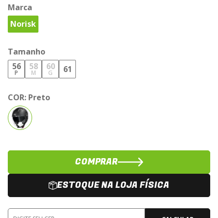
Marca
Norisk
Tamanho
56
58
60
61
P
M
G
COR:
Preto
COMPRAR
ESTOQUE NA LOJA FÍSICA