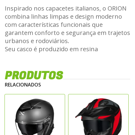
Inspirado nos capacetes italianos, o ORION
combina linhas limpas e design moderno
com características funcionais que
garantem conforto e segurança em trajetos
urbanos e rodoviários.
Seu casco é produzido em resina
termoplástica ABS injetada sob alta
pressão, o que assegura leveza, resistência
PRODUTOS
e durabilidade, tornando-o ideal para o uso
diário e viagens curtas.
RELACIONADOS
Ventilação Eficiente e Proteção
Completa
A ventilação é um dos grandes destaques
do modelo, com entradas de ar