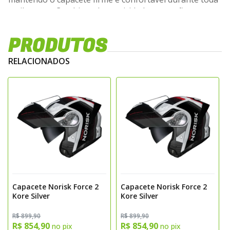
a pilotagem.Combinando praticidade, proteção e
acabamento premium, o NORISK FORCE 2 é ideal para
motociclistas que exigem desempenho no trânsito
PRODUTOS
urbano ou na estrada, sem abrir mão do conforto.
RELACIONADOS
Capacete Norisk Force 2
Capacete Norisk Force 2
Kore Silver
Kore Silver
R$ 899,90
R$ 899,90
R$ 854,90
R$ 854,90
no pix
no pix