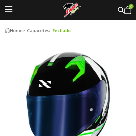
0
Home
Capacetes
Fechado