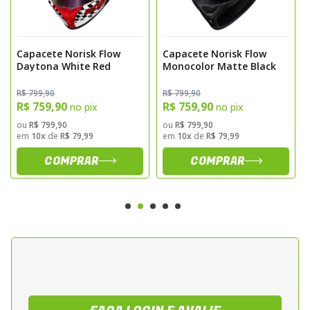
Interno
O sistema de ventilação do NORISK FLOW foi
Capacete Norisk Flow
Capacete Norisk Flow
projetado para facilitar o uso mesmo com
Daytona White Red
Monocolor Matte Black
luvas, contando com entradas e saídas de
R$ 799,90
R$ 799,90
ar estrategicamente posicionadas e
R$ 759,90
R$ 759,90
no pix
no pix
conectadas ao EPS de múltiplas densidades.
ou
R$ 799,90
ou
R$ 799,90
em
10x
de
R$ 79,99
em
10x
de
R$ 79,99
Esse sistema garante um fluxo de ar
constante e eficiente, mantendo o interior
COMPRAR
COMPRAR
do capacete fresco e ventilado em qualquer
condição climática.
A forração interna Extra Comfort é
confeccionada com tecido antialérgico,
possui tratamento antibacteriano, é
removível e lavável, e combina fibras
naturais com poliéster para oferecer
excelente absorção de umidade e bem-