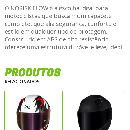
O NORISK FLOW é a escolha ideal para
motociclistas que buscam um capacete
completo, que alia segurança, conforto e
estilo em qualquer tipo de pilotagem.
Construído em ABS de alta resistência,
oferece uma estrutura durável e leve, ideal
tanto para o uso urbano quanto para
viagens mais longas.
PRODUTOS
Seu design é marcado por um spoiler
traseiro integrado, que melhora a
RELACIONADOS
aerodinâmica, proporciona maior
estabilidade em altas velocidades e confere
ao capacete um visual esportivo e
agressivo.
Ventilação Eficiente e Conforto