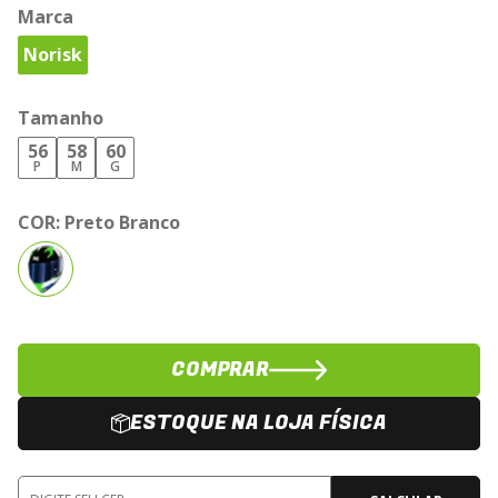
Marca
Norisk
Tamanho
56
58
60
P
M
G
COR:
Preto Branco
COMPRAR
ESTOQUE NA LOJA FÍSICA