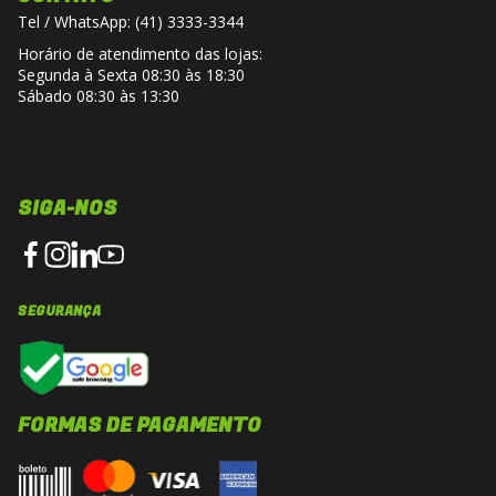
*Imagens meramente ilustrativas.
Tel / WhatsApp: (41) 3333-3344
*O capacete é enviado com viseira cristal
Horário de atendimento das lojas:
(transparente).
Segunda à Sexta 08:30 às 18:30
*Viseiras escuras ou coloridas são vendidas
Sábado 08:30 às 13:30
separadamente.
SIGA-NOS
SEGURANÇA
FORMAS DE PAGAMENTO