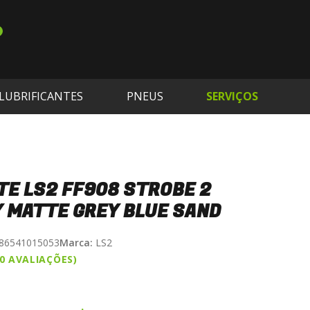
LUBRIFICANTES
PNEUS
SERVIÇOS
E LS2 FF908 STROBE 2
 MATTE GREY BLUE SAND
86541015053
Marca:
LS2
(0 AVALIAÇÕES)