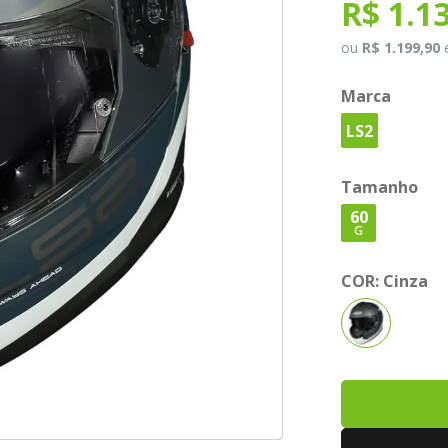
R$ 1.1
ou
R$ 1.199,90
Marca
LS2
Tamanho
60
G
COR:
Cinza