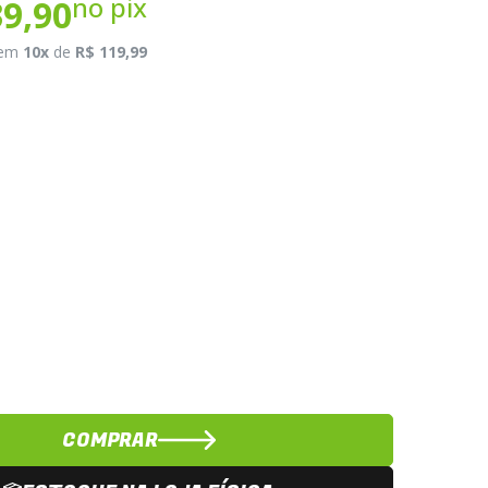
no pix
39,90
em
10x
de
R$ 119,99
COMPRAR