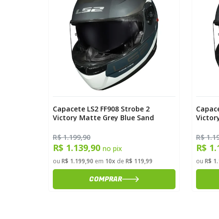
 2
Capacete LS2 FF908 Strobe 2
Capace
and
Victory Matte Grey Blue Sand
Victor
R$ 1.199,90
R$ 1.1
R$ 1.139,90
R$ 1.
no pix
9,99
ou
R$ 1.199,90
em
10x
de
R$ 119,99
ou
R$ 1
COMPRAR