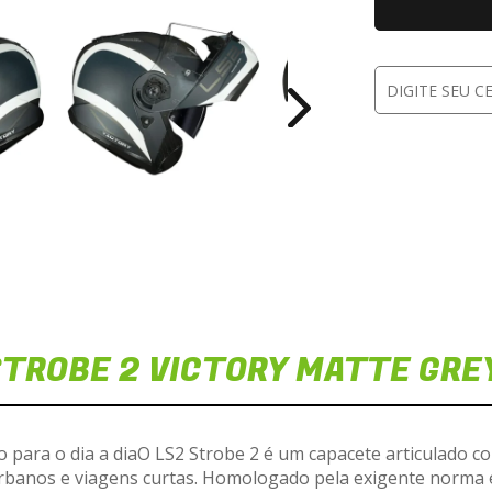
TROBE 2 VICTORY MATTE GRE
Disponibilidade de estoque
Veja em nossas lojas o estoque desse produto
o para o dia a diaO LS2 Strobe 2 é um capacete articulado c
CAPACETE LS2 FF908 STROBE 2
VICTORY MATTE GREY BLUE SAND
 urbanos e viagens curtas. Homologado pela exigente norma 