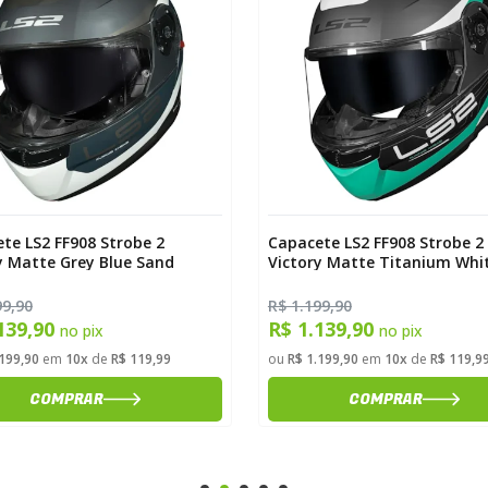
te LS2 FF908 Strobe 2
Capacete LS2 FF908 Strobe 2
y Matte Grey Blue Sand
Victory Matte Titanium Whi
Metal Blue
99,90
R$ 1.199,90
139,90
R$ 1.139,90
no pix
no pix
.199,90
em
10x
de
R$ 119,99
ou
R$ 1.199,90
em
10x
de
R$ 119,9
COMPRAR
COMPRAR