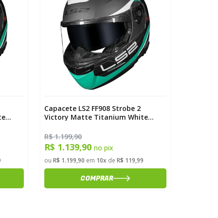
Capacete LS2 FF908 Strobe 2
Capacete
te
Victory Matte Titanium White
Victory 
Metal Blue
R$ 1.199,90
R$ 1.199,
R$ 1.139,90
R$ 1.1
no pix
9
ou
R$ 1.199,90
em
10x
de
R$ 119,99
ou
R$ 1.19
COMPRAR