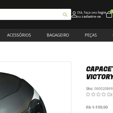
0
Olá, faça seu
login
ou
cadastre-se
ACESSÓRIOS
BAGAGEIRO
PEÇAS
CAPACET
VICTORY
Sku:
060020869
R$ 1.199,90