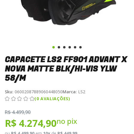
CAPACETE LS2 FF901 ADVANT X
NOVA MATTE BLK/HI-VIS YLW
58/M
Sku:
06002087889060448050
Marca:
LS2
(0 AVALIAÇÕES)
R$ 4.499,90
no pix
R$ 4.274,90
ou
R$ 4.499,90
em
10x
de
R$ 449,99