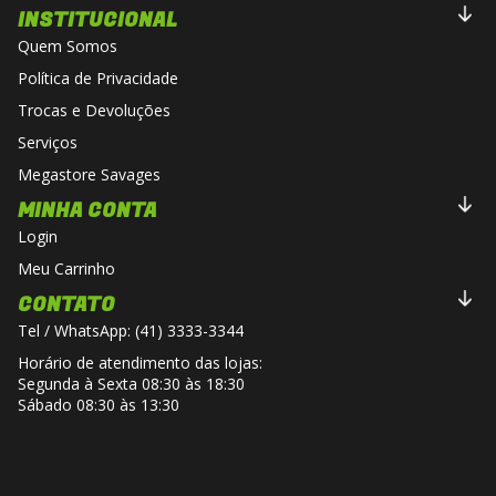
INSTITUCIONAL
Viseira com Sistema de Troca Rápida
Quem Somos
Amplo campo de visão aliado a um
Política de Privacidade
mecanismo prático de remoção e instalação
Trocas e Devoluções
da viseira.
Serviços
Megastore Savages
Preparado para Pinlock® Max Vision
MINHA CONTA
Compatível com sistema antiembaçante
Login
Pinlock®, proporcionando excelente
Meu Carrinho
visibilidade em condições climáticas
CONTATO
adversas.
Tel / WhatsApp: (41) 3333-3344
Horário de atendimento das lojas:
Ventilação Dinâmica
Segunda à Sexta 08:30 às 18:30
Sábado 08:30 às 13:30
Entradas e saídas de ar estrategicamente
posicionadas garantem
alto fluxo de