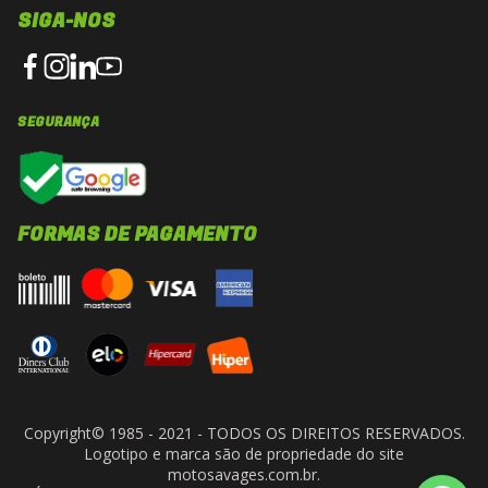
ventilação e conforto térmico
durante
SIGA-NOS
toda a pilotagem.
Forração Premium X-Static®
SEGURANÇA
Interior removível, lavável, respirável e
hipoalergênico, desenvolvido para oferecer
máximo conforto mesmo em viagens
prolongadas.
FORMAS DE PAGAMENTO
Preparado para Intercomunicador LS2
Intercom
Projeto desenvolvido para integração
perfeita com sistemas de comunicação,
mantendo acabamento discreto e excelente
Copyright© 1985 - 2021 - TODOS OS DIREITOS RESERVADOS.
ergonomia.
Logotipo e marca são de propriedade do site
motosavages.com.br.