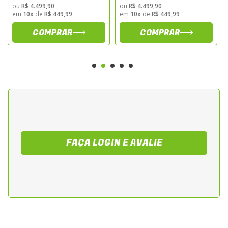
Casco em HPFC
ou
R$ 4.499,90
ou
R$ 4.499,90
em
10x
de
R$ 449,99
em
10x
de
R$ 449,99
Construído em
High Performance
COMPRAR
COMPRAR
Fiberglass Composite
, material de alta
tecnologia que oferece excelente absorção
de impacto, resistência estrutural e baixo
peso.
Sistema Flip-Up 180°
A queixeira gira completamente para a
FAÇA LOGIN E AVALIE
parte traseira do casco, proporcionando
maior praticidade, equilíbrio e conforto
quando utilizado na configuração aberta.
Homologação P/J
Certificado para utilização tanto na