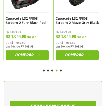
O EPS de múltiplas densidades
complementa o sistema de proteção,
otimizando a absorção de energia em
Capacete LS2 FF808
Capacete LS2 FF808
diferentes tipos de impacto.
Stream 2 Fury Black Red
Stream 2 Maze Grey Black
R$ 1.099,90
R$ 1.099,90
Viseira Dupla com Tecnologia
R$ 1.044,90
R$ 1.044,90
no pix
no pix
Óptica
ou
R$ 1.099,90
ou
R$ 1.099,90
em
10x
de
R$ 109,99
em
10x
de
R$ 109,99
O LS2 Stream 2 Fury conta com sistema de
viseira dupla:
COMPRAR
COMPRAR
Viseira principal:
Fabricada em policarbonato óptico,
possui amplo campo de visão, tratamento antirrisco e
está preparada para receber película Pinlock® (vendida
separadamente), que evita o embaçamento.
Viseira solar interna:
Possui acionamento rápido e
prático, ideal para adaptação imediata às mudanças de
luminosidade durante a pilotagem.
Ventilação Inteligente e Conforto