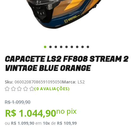
CAPACETE LS2 FF808 STREAM 2
VINTAGE BLUE ORANGE
Sku:
06002087086591095050
Marca:
LS2
(0 AVALIAÇÕES)
R$ 1.099,90
no pix
R$ 1.044,90
ou
R$ 1.099,90
em
10x
de
R$ 109,99