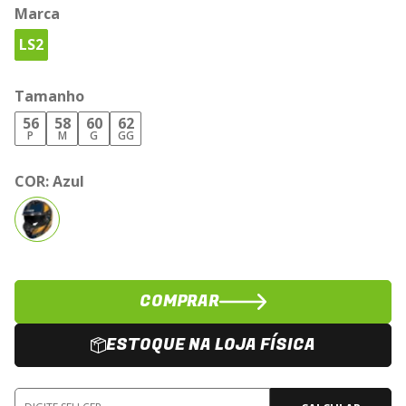
Marca
LS2
Tamanho
56
58
60
62
P
M
G
GG
COR:
Azul
COMPRAR
ESTOQUE NA LOJA FÍSICA