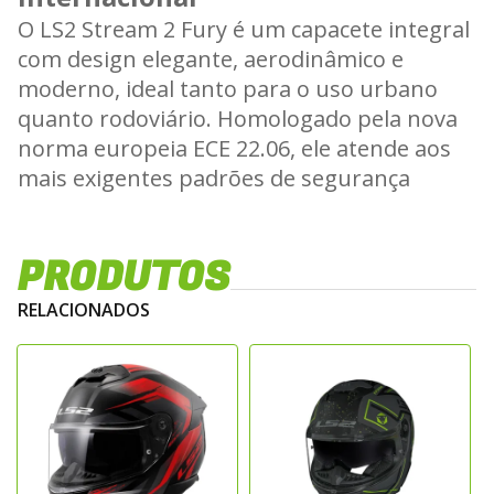
O LS2 Stream 2 Fury é um capacete integral
com design elegante, aerodinâmico e
moderno, ideal tanto para o uso urbano
quanto rodoviário. Homologado pela nova
norma europeia ECE 22.06, ele atende aos
mais exigentes padrões de segurança
internacionais.
Construção Leve e Resistente
PRODUTOS
A calota do capacete é produzida com o
RELACIONADOS
exclusivo polímero KPA (Kinetic Polymer
Alloy), um composto avançado desenvolvido
pela LS2. Essa tecnologia oferece altíssima
resistência a impactos com peso reduzido,
garantindo segurança e conforto durante o
uso prolongado.