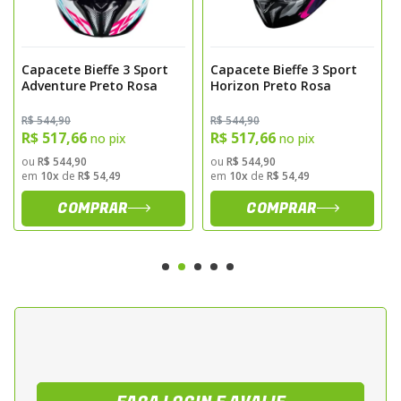
saidas de ar estrategicamente posicionadas
promove fluxo interno eficiente e controle
termico. O fecho micrometrico assegura
Capacete Bieffe 3 Sport
Capacete Bieffe 3 Sport
Adventure Preto Rosa
Horizon Preto Rosa
ajuste preciso e fixacao segura durante a
pilotagem.
R$ 544,90
R$ 544,90
R$ 517,66
R$ 517,66
no pix
no pix
Especificacoes do Produto
ou
R$ 544,90
ou
R$ 544,90
em
10x
de
R$ 54,49
em
10x
de
R$ 54,49
Modelo LS2 FF358 Xdron
COMPRAR
COMPRAR
Tipo integral
Cor cyan com grafismo Xdron
Casco em resina termoplastica de alta
resistencia
Viseira em policarbonato com protecao UV
Tratamento anti risco
Interior removivel, lavavel e hipoalergenico
Sistema de ventilacao com entradas e