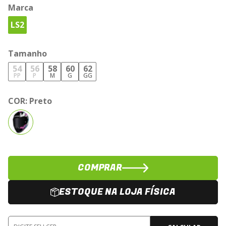
Marca
LS2
Tamanho
54
56
58
60
62
PP
P
M
G
GG
COR:
Preto
COMPRAR
ESTOQUE NA LOJA FÍSICA