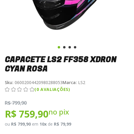
CAPACETE LS2 FF358 XDRON
CYAN ROSA
Sku:
06002004420980288053
Marca:
LS2
(0 AVALIAÇÕES)
R$ 799,90
no pix
R$ 759,90
ou
R$ 799,90
em
10x
de
R$ 79,99