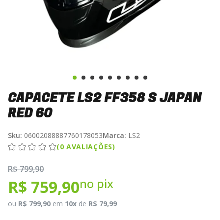
CAPACETE LS2 FF358 S JAPAN
RED 60
Sku:
06002088887760178053
Marca:
LS2
(0 AVALIAÇÕES)
R$ 799,90
no pix
R$ 759,90
ou
R$ 799,90
em
10x
de
R$ 79,99