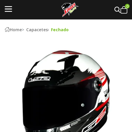
0
Home
Capacetes
Fechado