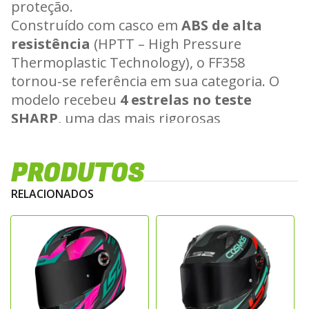
proteção.
Construído com casco em
ABS de alta
resistência
(HPTT – High Pressure
Thermoplastic Technology), o FF358
tornou-se referência em sua categoria. O
modelo recebeu
4 estrelas no teste
SHARP
, uma das mais rigorosas
certificações de segurança do mundo,
realizada pelo órgão britânico
PRODUTOS
independente.
Além da proteção, o capacete se destaca
RELACIONADOS
pelo conforto: pesa em média
1.400
gramas
, o que reduz o cansaço em trajetos
mais longos.
Principais Características
Casco em HPTT (ABS)
Fabricado com termoplástico de alta