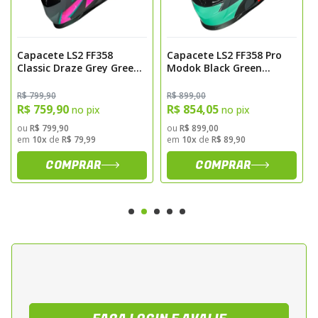
resistência, apresenta ótimo desempenho
em absorção de impactos.
Classificação SHARP: 4 Estrelas
Capacete LS2 FF358
Capacete LS2 FF358 Pro
Classic Draze Grey Green
Modok Black Green
Certificado com uma das notas mais altas
Pink
Orange
no rigoroso teste de segurança britânico.
R$ 799,90
R$ 899,00
R$ 759,90
R$ 854,05
Peso Médio
no pix
no pix
Com aproximadamente
1.400g
,
ou
R$ 799,90
ou
R$ 899,00
em
10x
de
R$ 79,99
em
10x
de
R$ 89,90
proporciona conforto durante longos
COMPRAR
COMPRAR
períodos de uso.
EPS Multidensidade
Maior proteção com densidades variadas
para diferentes áreas da cabeça.
Ventilação Eficiente
Entradas de ar frontais e superiores
promovem melhor circulação de ar interna.
Acabamento Premium
Verniz brilhante com proteção UV que