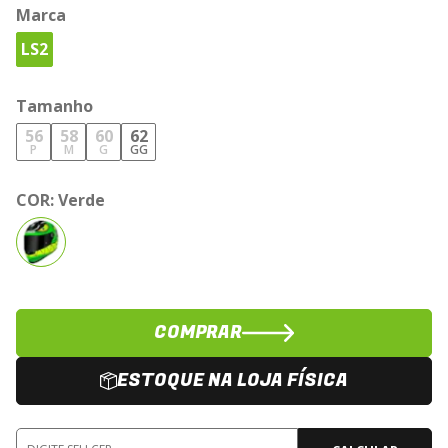
Marca
LS2
Tamanho
56
58
60
62
P
M
G
GG
COR:
Verde
COMPRAR
ESTOQUE NA LOJA FÍSICA