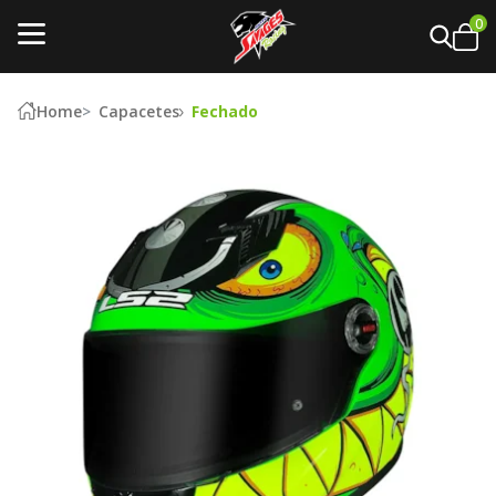
0
Home
Capacetes
Fechado