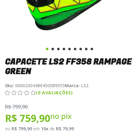
CAPACETE LS2 FF358 RAMPAGE
GREEN
Sku:
06002004486450089055
Marca:
LS2
(0 AVALIAÇÕES)
R$ 799,90
no pix
R$ 759,90
ou
R$ 799,90
em
10x
de
R$ 79,99