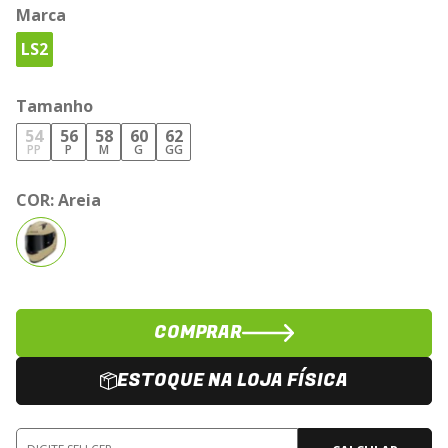
Marca
LS2
Tamanho
54
56
58
60
62
PP
P
M
G
GG
COR:
Areia
COMPRAR
ESTOQUE NA LOJA FÍSICA