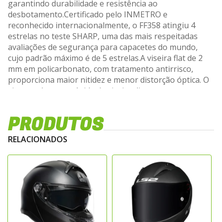
garantindo durabilidade e resistência ao
desbotamento.Certificado pelo INMETRO e
reconhecido internacionalmente, o FF358 atingiu 4
estrelas no teste SHARP, uma das mais respeitadas
avaliações de segurança para capacetes do mundo,
cujo padrão máximo é de 5 estrelas.A viseira flat de 2
mm em policarbonato, com tratamento antirrisco,
proporciona maior nitidez e menor distorção óptica. O
sistema de troca rápida da viseira dispensa
ferramentas, facilitando o uso no dia a
dia.Internamente, o capacete oferece forração
PRODUTOS
hipoalergênica, removível, lavável e respirável, cortada
a laser para um ajuste preciso e confortável. Para
RELACIONADOS
maior praticidade, o modelo possui fecho micrométrico
com engate rápido, seguro e fácil de manusear mesmo
com luvas.