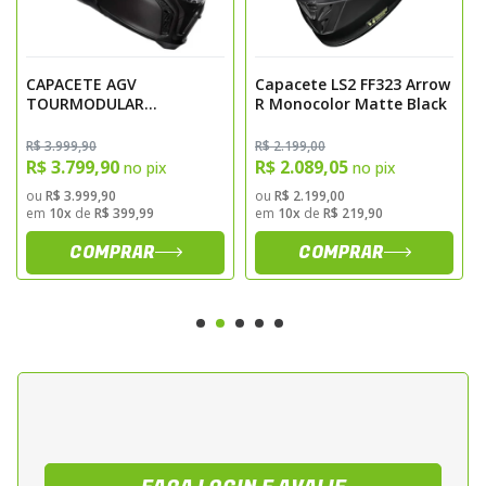
CAPACETE AGV
Capacete LS2 FF323 Arrow
TOURMODULAR
R Monocolor Matte Black
MONOCOLOR MATTE
BLACK 62/XL
R$ 3.999,90
R$ 2.199,00
R$ 3.799,90
R$ 2.089,05
no pix
no pix
ou
R$ 3.999,90
ou
R$ 2.199,00
em
10x
de
R$ 399,99
em
10x
de
R$ 219,90
COMPRAR
COMPRAR