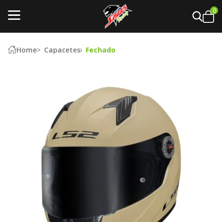
0
Home
Capacetes
Fechado