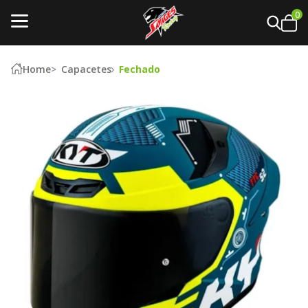
0
Home
Capacetes
Fechado