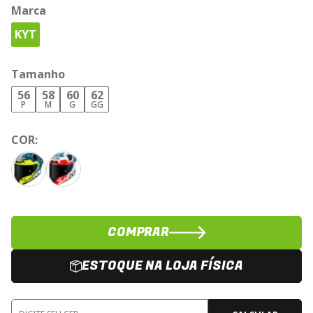
Marca
KYT
Tamanho
56
58
60
62
P
M
G
GG
COR:
COMPRAR
ESTOQUE NA LOJA FÍSICA