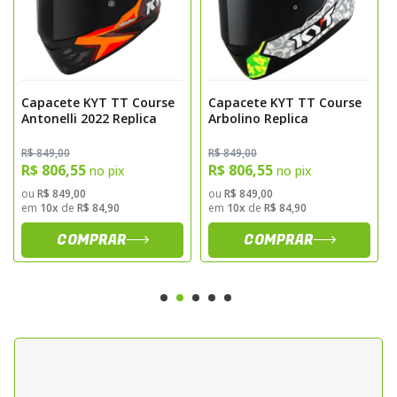
internacionais para capacetes.
Conforto, Praticidade e Inovação
no Dia a Dia
Capacete KYT TT Course
Capacete KYT TT Course
Antonelli 2022 Replica
Arbolino Replica
O modelo também se destaca por seu
mecanismo inovador de viseira, que
R$ 849,00
R$ 849,00
R$ 806,55
R$ 806,55
no pix
no pix
proporciona uma troca rápida e eficiente
ou
R$ 849,00
ou
R$ 849,00
graças ao sistema de travamento mecânico
em
10x
de
R$ 84,90
em
10x
de
R$ 84,90
intuitivo.
COMPRAR
COMPRAR
Seu forro tecnológico, removível e lavável, é
feito de tecidos macios e confortáveis,
garantindo conforto e praticidade no uso
diário — ideal tanto para a rotina urbana
quanto para passeios ocasionais com
amigos e familiares.