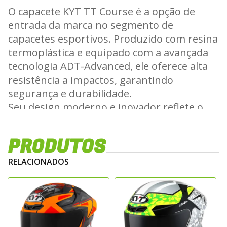
O capacete KYT TT Course é a opção de
entrada da marca no segmento de
capacetes esportivos. Produzido com resina
termoplástica e equipado com a avançada
tecnologia ADT-Advanced, ele oferece alta
resistência a impactos, garantindo
segurança e durabilidade.
Seu design moderno e inovador reflete o
compromisso da KYT em desenvolver
capacetes com excelente performance
PRODUTOS
aerodinâmica, testados em túnel de vento
para alcançar resultados superiores, sem
RELACIONADOS
abrir mão da ergonomia.
Com um casco leve e compacto, o KYT TT
Course pesa cerca de 1450g, atendendo aos
mais rigorosos padrões de segurança