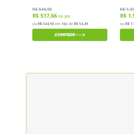
R$ 544,90
R$ 1.5
R$ 517,66
R$ 1.
no pix
9
ou
R$ 544,90
em
10x
de
R$ 54,49
ou
R$ 1
COMPRAR