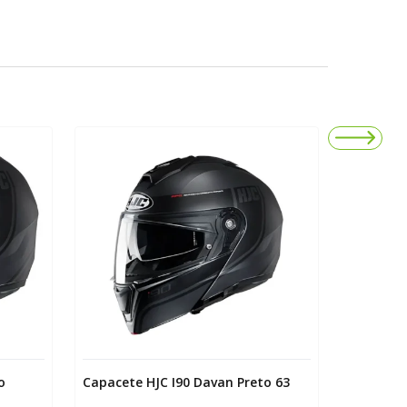
o
Capacete HJC I90 Davan Preto 63
Capacete
Preto Ro