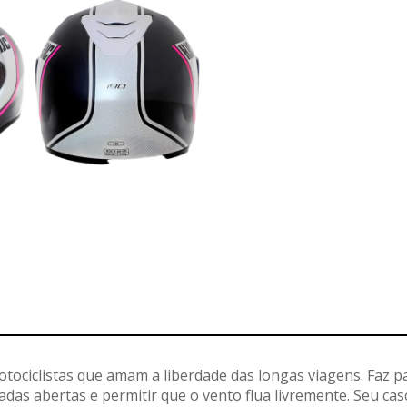
Disponibilidade de estoque
Veja em nossas lojas o estoque desse produto
otociclistas que amam a liberdade das longas viagens. Faz pa
CAPACETE HJC I90 DAVAN PRETO
BRANCO ROSA 56
das abertas e permitir que o vento flua livremente. Seu casc