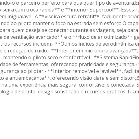
ndo-o o parceiro perfeito para qualquer tipo de aventura.En
viseira com troca rápida** e **interior Supercool**. Esses r
Carregando informações de estoque...
inigualável. A **viseira escura retrátil**, facilmente aci
tindo ao piloto manter o foco na estrada sem esforço.O ca
para quem deseja se conectar durante as viagens, seja para 
a de ventilação avançado** e o **fluxo de ar otimizado** g
tros recursos incluem:- **Ótimos índices de aerodinâmica 
e redução de ruído.- **Interior em microfibra avançada**,
mantendo o piloto seco e confortável.- **Sistema RapidFire
idade de ferramentas, oferecendo praticidade e segurança.
gurança ao pilotar.- **Interior removível e lavável**, fac
isco e antiembaçante**, oferecendo visão clara e sem disto
rna uma experiência mais segura, confortável e conectada. S
ogia de ponta, design sofisticado e recursos práticos, fazen