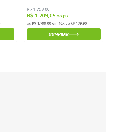
R$ 1.799,00
R$ 544,9
R$ 1.709,05
R$ 517
no pix
0
ou
R$ 1.799,00
em
10x
de
R$ 179,90
ou
R$ 544,
COMPRAR