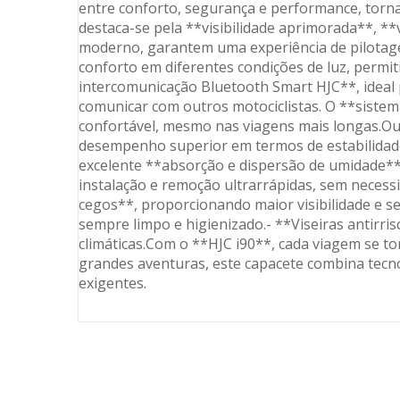
entre conforto, segurança e performance, torna
destaca-se pela **visibilidade aprimorada**, **
moderno, garantem uma experiência de pilotagem 
conforto em diferentes condições de luz, permi
intercomunicação Bluetooth Smart HJC**, ideal 
comunicar com outros motociclistas. O **sistem
confortável, mesmo nas viagens mais longas.Ou
desempenho superior em termos de estabilidade 
excelente **absorção e dispersão de umidade**, 
instalação e remoção ultrarrápidas, sem necess
cegos**, proporcionando maior visibilidade e se
sempre limpo e higienizado.- **Viseiras antirr
climáticas.Com o **HJC i90**, cada viagem se to
grandes aventuras, este capacete combina tecnol
exigentes.