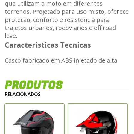
que utilizam a moto em diferentes
terrenos. Projetado para uso misto, oferece
protecao, conforto e resistencia para
trajetos urbanos, rodoviarios e off road
leve.
Caracteristicas Tecnicas
Casco fabricado em ABS injetado de alta
resistencia, proporcionando elevada
absorcao de impacto e durabilidade
PRODUTOS
estrutural. O forro interno e removivel e
lavavel, confeccionado em material
RELACIONADOS
antialergico e respiravel, garantindo
conforto termico e higiene. Possui sistema
de ventilacao frontal e superior,
promovendo circulacao de ar eficiente em
diferentes condicoes de uso.