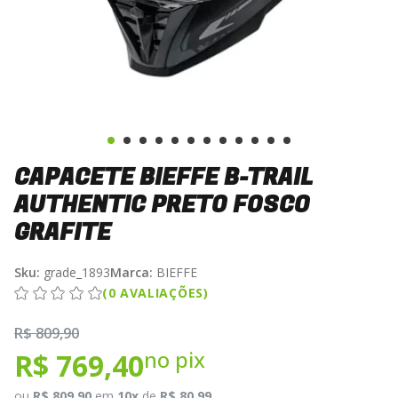
CAPACETE BIEFFE B-TRAIL
AUTHENTIC PRETO FOSCO
GRAFITE
Sku:
grade_1893
Marca:
BIEFFE
(0 AVALIAÇÕES)
R$ 809,90
no pix
R$ 769,40
ou
R$ 809,90
em
10x
de
R$ 80,99