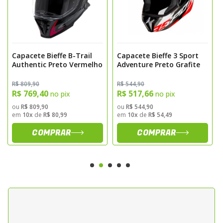
Sistema de Seguranca
Atende aos padroes de certificacao vigentes
para capacetes motociclisticos,
Capacete Bieffe B-Trail
Capacete Bieffe 3 Sport
assegurando nivel adequado de protecao.
Authentic Preto Vermelho
Adventure Preto Grafite
Equipado com fecho micrometrico de
R$ 809,90
R$ 544,90
engate rapido, permite ajuste preciso e
R$ 769,40
R$ 517,66
no pix
no pix
fixacao segura durante a pilotagem.
ou
R$ 809,90
ou
R$ 544,90
em
10x
de
R$ 80,99
em
10x
de
R$ 54,49
Design e Acabamento
COMPRAR
COMPRAR
O grafismo Authentic nas cores preto fosco
e grafite confere visual robusto e moderno.
O acabamento externo apresenta pintura
fosca resistente, desenvolvida para maior
durabilidade e facilidade de manutencao.
Sugestao de Aplicacao