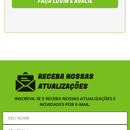
FAÇA LOGIN E AVALIE
motos street, sport e naked. Recomendado
para deslocamentos diarios, passeios e
viagens de curta e media distancia.
*Imagens meramente ilustrativas.
*O capacete é enviado com viseira cristal
(transparente).
*Viseiras escuras ou coloridas são vendidas
separadamente.
RECEBA NOSSAS
ATUALIZAÇÕES
INSCREVA-SE E RECEBA NOSSAS ATUALIZAÇÕES E
NOVIDADES POR E-MAIL: