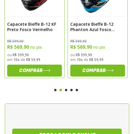
para capacetes motociclisticos,
assegurando nivel adequado de protecao.
Equipado com fecho micrometrico de
Capacete Bieffe B-12 KF
Capacete Bieffe B-12
engate rapido, permite ajuste preciso e
Preto Fosco Vermelho
Phanton Azul Fosco
fixacao segura durante a pilotagem.
Amarelo
Design e Acabamento
R$ 599,90
R$ 599,90
R$ 569,90
R$ 569,90
no pix
no pix
ou
R$ 599,90
ou
R$ 599,90
O grafismo Phanton nas cores preto e
em
10x
de
R$ 59,99
em
10x
de
R$ 59,99
prata confere visual esportivo e moderno.
COMPRAR
COMPRAR
O acabamento externo apresenta pintura
resistente e duravel, desenvolvida para
facilitar a manutencao e preservar a
aparencia do capacete.
Sugestao de Aplicacao
Indicado para uso urbano e rodoviario,
sendo ideal para motociclistas que utilizam