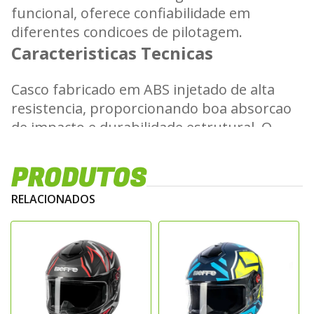
funcional, oferece confiabilidade em
diferentes condicoes de pilotagem.
Caracteristicas Tecnicas
Casco fabricado em ABS injetado de alta
resistencia, proporcionando boa absorcao
de impacto e durabilidade estrutural. O
forro interno e removivel e lavavel,
confeccionado em material antialergico,
PRODUTOS
garantindo conforto e higiene durante a
RELACIONADOS
utilizacao. Possui sistema de ventilacao
frontal que auxilia na renovacao do ar
interno e no controle termico.
Sistema de Seguranca
Atende aos padroes de certificacao vigentes