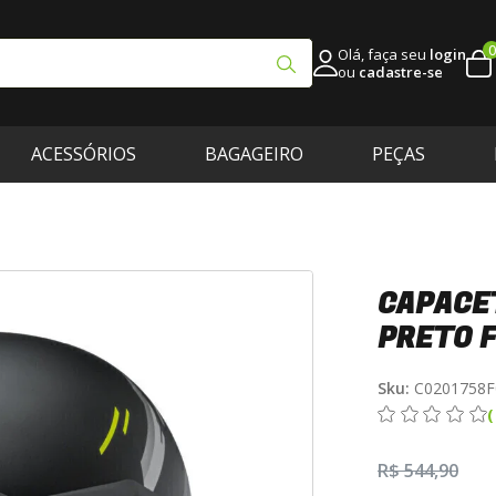
0
Olá, faça seu
login
ou
cadastre-se
ACESSÓRIOS
BAGAGEIRO
PEÇAS
CAPACET
PRETO 
Sku:
C0201758F
R$ 544,90