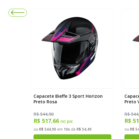
assic
Capacete Bieffe 3 Sport Horizon
Capace
Preto Rosa
Preto 
R$ 544,90
R$ 544
R$ 517,66
R$ 5
no pix
9
ou
R$ 544,90
em
10x
de
R$ 54,49
ou
R$ 5