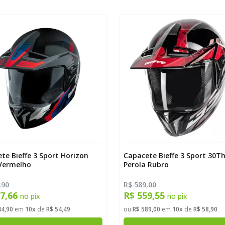
te Bieffe 3 Sport Horizon
Capacete Bieffe 3 Sport 30Th
Vermelho
Perola Rubro
,90
R$ 589,00
17,66
R$ 559,55
no pix
no pix
44,90
em
10x
de
R$ 54,49
ou
R$ 589,00
em
10x
de
R$ 58,90