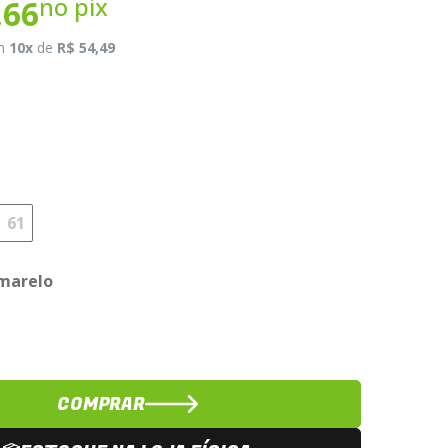
no pix
,66
m
10x
de
R$ 54,49
61
marelo
COMPRAR