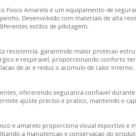
eto Fosco Amarelo e um equipamento de seguran
Carregando informações de estoque...
enho. Desenvolvido com materiais de alta resis
ferentes estilos de pilotagem.
a resistencia, garantindo maior protecao estrut
ergico e respiravel, proporcionando conforto ter
lacao de ar e reduz o acúmulo de calor interno.
igentes, oferecendo seguranca confiavel durant
ermite ajuste preciso e pratico, mantendo o ca
sco e amarelo proporciona visual esportivo e m
cilitando a manutencao e conservacao do produt