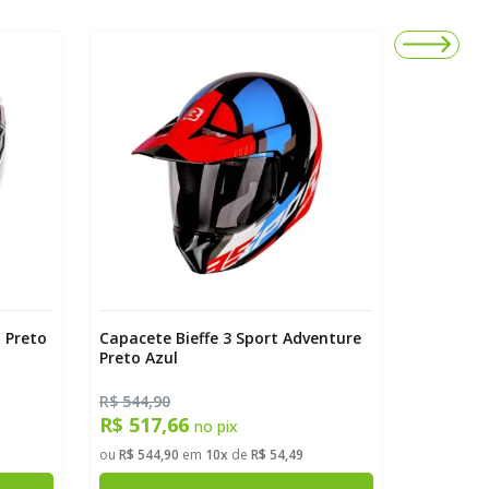
 Preto
Capacete Bieffe 3 Sport Adventure
Capacete 
Preto Azul
Preto Fos
R$ 544,90
R$ 544,9
R$ 517,66
R$ 517
no pix
ou
R$ 544,90
em
10x
de
R$ 54,49
ou
R$ 544,