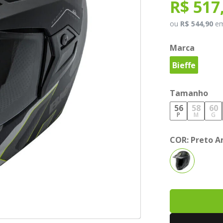
R$ 517
ou
R$ 544,90
e
Marca
Bieffe
Tamanho
56
58
60
P
M
G
COR:
Preto A