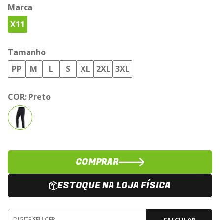
Marca
X11
Tamanho
PP
M
L
S
XL
2XL
3XL
COR:
Preto
COMPRAR
ESTOQUE NA LOJA FÍSICA
CALCULAR