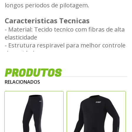
longos periodos de pilotagem.
Caracteristicas Tecnicas
- Material: Tecido tecnico com fibras de alta
elasticidade
- Estrutura respiravel para melhor controle
de umidade
- Propriedades termicas para regulacao
eficiente da temperatura
PRODUTOS
- Modelagem ergonomica para maior
RELACIONADOS
mobilidade
- Costuras reforcadas para durabilidade e
resistencia
Beneficios
- Mantem a temperatura corporal