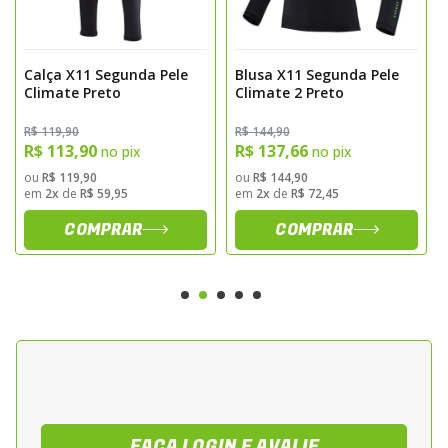
equilibrada em climas frios ou quentes
- Aumenta o conforto sob calcas de
pilotagem
Calça X11 Segunda Pele
Blusa X11 Segunda Pele
- Reduz o atrito com o equipamento
Climate Preto
Climate 2 Preto
externo
R$ 119,90
R$ 144,90
- Facilita a mobilidade graças ao tecido
R$ 113,90
R$ 137,66
no pix
no pix
elastico e leve
ou
R$ 119,90
ou
R$ 144,90
em
2x
de
R$ 59,95
em
2x
de
R$ 72,45
Sugestoes de Aplicacao
COMPRAR
COMPRAR
Indicada para motociclistas que necessitam
de uma camada base para uso urbano,
rodoviario ou viagens longas. Ideal para
climas frios ou variaveis, auxiliando no
conforto termico e aumentando o bem
estar durante a pilotagem.
FAÇA LOGIN E AVALIE