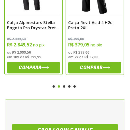
PROTEÇÃO AVANÇADA
Concha externa resistente à abrasão para maior
Calça Alpinestars Stella
Calça Revit Acid 4 H2o
durabilidade.
Bogota Pro Drystar Preto
Preto 2XL
Proteção de joelho SEEFLEX CE Nível 2.
/ Preto
Protetores de quadril SEESMART CE Nível 1.
R$ 2.999,50
R$ 399,00
R$ 2.849,52
R$ 379,05
no pix
no pix
PRATICIDADE E CONVENIÊNCIA
ou
R$ 2.999,50
ou
R$ 399,00
em
10x
de
R$ 299,95
em
7x
de
R$ 57,00
Bolsos laterais com zíper para armazenamento fácil e
COMPRAR
COMPRAR
acessível.
Forro térmico compacto e fácil de guardar.
Design pensado para integração com outras peças de
vestuário.