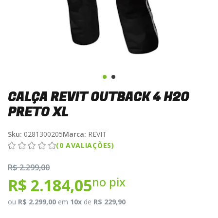
CALÇA REVIT OUTBACK 4 H2O
PRETO XL
Sku:
0281300205
Marca:
REVIT
(0 AVALIAÇÕES)
R$ 2.299,00
no pix
R$ 2.184,05
ou
R$ 2.299,00
em
10x
de
R$ 229,90