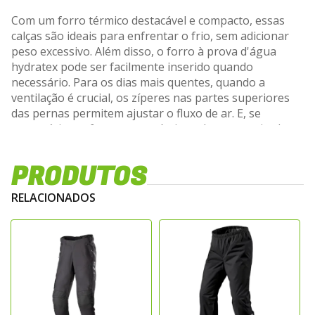
Com um forro térmico destacável e compacto, essas
calças são ideais para enfrentar o frio, sem adicionar
peso excessivo. Além disso, o forro à prova d'água
hydratex pode ser facilmente inserido quando
necessário. Para os dias mais quentes, quando a
ventilação é crucial, os zíperes nas partes superiores
das pernas permitem ajustar o fluxo de ar. E, se
necessário, os forros removíveis podem ser retirados e
guardados, ajudando você a manter a temperatura
corporal ideal.
PRODUTOS
CARACTERÍSTICAS TÉCNICAS
RELACIONADOS
Design adaptável para diversas situações.
Zíper de conexão com a jaqueta correspondente.
Forro térmico destacável para proteção contra o frio.
Forro à prova d'água hydratex removível.
Zíperes nas pernas superiores para controle de
ventilação.