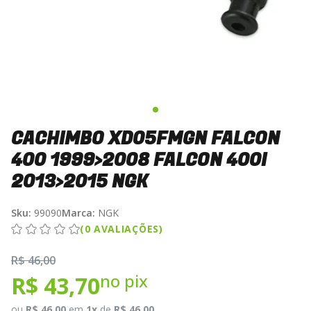
CACHIMBO XD05FMGN FALCON
400 1999>2008 FALCON 400I
2013>2015 NGK
Sku:
99090
Marca:
NGK
(0 AVALIAÇÕES)
R$ 46,00
no pix
R$ 43,70
ou
R$ 46,00
em
1x
de
R$ 46,00