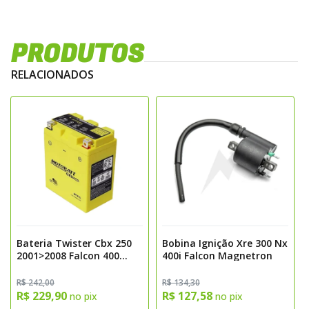
PRODUTOS
RELACIONADOS
Bateria Twister Cbx 250
Bobina Ignição Xre 300 Nx
2001>2008 Falcon 400
400i Falcon Magnetron
1999>2008 Cb 300
2009>2015 Lead 110 2014
R$ 242,00
R$ 134,30
Yes 125 2000>2014
R$ 229,90
R$ 127,58
no pix
no pix
Intruder 125 2000> 20014