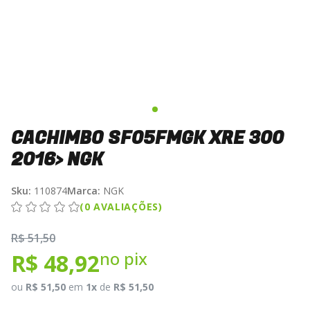
CACHIMBO SF05FMGK XRE 300
2016> NGK
Sku:
110874
Marca:
NGK
(0 AVALIAÇÕES)
R$ 51,50
no pix
R$ 48,92
ou
R$ 51,50
em
1x
de
R$ 51,50