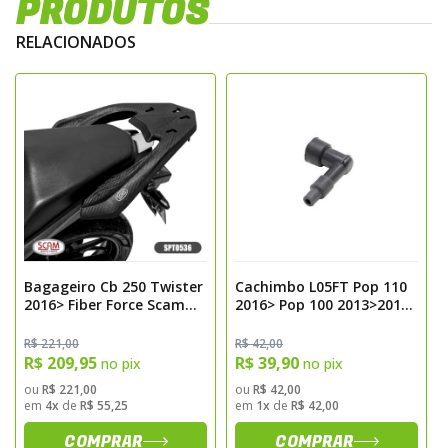
PRODUTOS
RELACIONADOS
Car
Bagageiro Cb 250 Twister
Cachimbo L05FT Pop 110
2016> Fiber Force Scam
2016> Pop 100 2013>2015
SPTO536
NGK
R$ 221,00
R$ 42,00
R$ 209,95
R$ 39,90
no pix
no pix
ou
R$ 221,00
ou
R$ 42,00
em
4x
de
R$ 55,25
em
1x
de
R$ 42,00
COMPRAR
COMPRAR