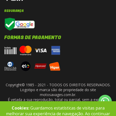
SEGURANÇA
FORMAS DE PAGAMENTO
Copyright© 1985 - 2021 - TODOS OS DIREITOS RESERVADOS.
Logotipo e marca são de propriedade do site
motosavages.com.br.
É vetada a sua reprodução, total ou parcial, sem a expressa
autorização da administradora do site. ARF MOTO CENTER LTDA
Cookies:
Guardamos estatísticas de visitas para
- CNPJ: 10.927.924/0001-91
melhorar sua experiência de navegação. Ao continuar