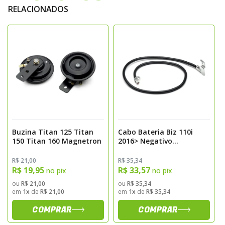
RELACIONADOS
Buzina Titan 125 Titan
Cabo Bateria Biz 110i
150 Titan 160 Magnetron
2016> Negativo
Magnetron
R$ 21,00
R$ 35,34
R$ 19,95
R$ 33,57
no pix
no pix
ou
R$ 21,00
ou
R$ 35,34
em
1x
de
R$ 21,00
em
1x
de
R$ 35,34
COMPRAR
COMPRAR