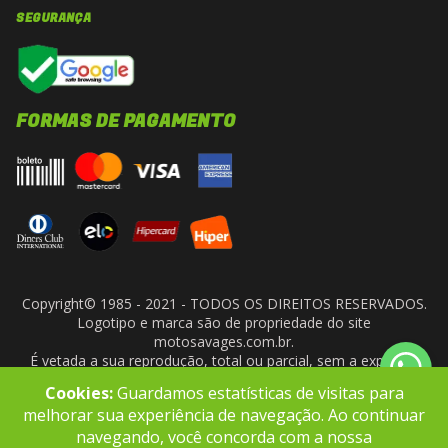
SEGURANÇA
FORMAS DE PAGAMENTO
Copyright© 1985 - 2021 - TODOS OS DIREITOS RESERVADOS.
Logotipo e marca são de propriedade do site
motosavages.com.br.
É vetada a sua reprodução, total ou parcial, sem a expressa
autorização da administradora do site. ARF MOTO CENTER LTDA
Cookies:
Guardamos estatísticas de visitas para
- CNPJ: 10.927.924/0001-91
melhorar sua experiência de navegação. Ao continuar
navegando, você concorda com a nossa