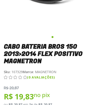
CABO BATERIA BROS 150
2013>2014 FLEX POSITIVO
MAGNETRON
Sku:
107329
Marca:
MAGNETRON
(0 AVALIAÇÕES)
R$ 20,87
no pix
R$ 19,83
ou
R$ 20,87
em
1x
de
R$ 20,87