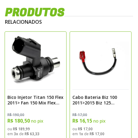
PRODUTOS
RELACIONADOS
Bico Injetor Titan 150 Flex
Cabo Bateria Biz 100
2011> Fan 150 Mix Flex
2011>2015 Biz 125
2011> Bros 150 2013> Bros
2011>2015 Flex Positivo
160 Magnetron
Magnetron
R$ 190,00
R$ 17,00
R$ 180,50
R$ 16,15
no pix
no pix
ou
R$ 189,99
ou
R$ 17,00
em
3x
de
R$ 63,33
em
1x
de
R$ 17,00