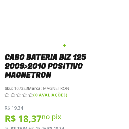
CABO BATERIA BIZ 125
2009>2010 POSITIVO
MAGNETRON
Sku:
107323
Marca:
MAGNETRON
(0 AVALIAÇÕES)
R$ 19,34
no pix
R$ 18,37
ou
R$ 19,34
em
1x
de
R$ 19,34