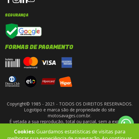
SEGURANÇA
FORMAS DE PAGAMENTO
Copyright© 1985 - 2021 - TODOS OS DIREITOS RESERVADOS.
Logotipo e marca são de propriedade do site
motosavages.com.br.
É vetada a sua reprodução, total ou parcial, sem a expressa
autorização da administradora do site. ARF MOTO CENTER LTDA
Cookies:
Guardamos estatísticas de visitas para
- CNPJ: 10.927.924/0001-91
melhorar sua experiência de navegação. Ao continuar