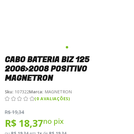
CABO BATERIA BIZ 125
2006>2008 POSITIVO
MAGNETRON
Sku:
107322
Marca:
MAGNETRON
(0 AVALIAÇÕES)
R$ 19,34
no pix
R$ 18,37
ou
R$ 19,34
em
1x
de
R$ 19,34