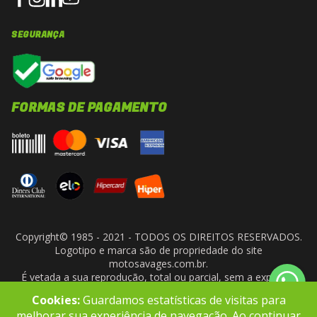
SEGURANÇA
FORMAS DE PAGAMENTO
Copyright© 1985 - 2021 - TODOS OS DIREITOS RESERVADOS.
Logotipo e marca são de propriedade do site
motosavages.com.br.
É vetada a sua reprodução, total ou parcial, sem a expressa
autorização da administradora do site. ARF MOTO CENTER LTDA
Cookies:
Guardamos estatísticas de visitas para
- CNPJ: 10.927.924/0001-91
melhorar sua experiência de navegação. Ao continuar