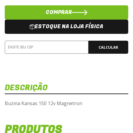
COMPRAR
ESTOQUE NA LOJA FÍSICA
CALCULAR
DESCRIÇÃO
Dis
Veja 
Buzina Kansas 150 12v Magnetron
B
PRODUTOS
Carrega