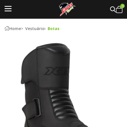
0
Home
Vestuário
Botas