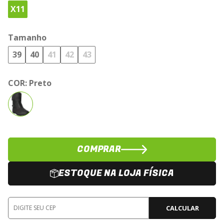
X11
Tamanho
39
40
41
42
43
COR:
Preto
COMPRAR
ESTOQUE NA LOJA FÍSICA
CALCULAR