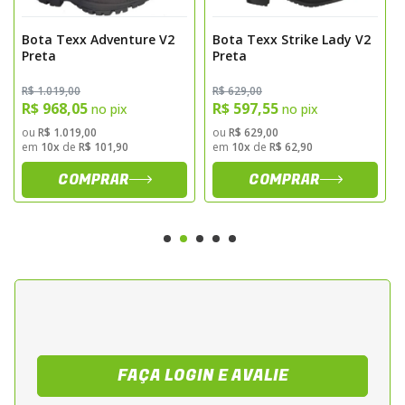
- Estilo clássico e versátil, ideal para
motociclistas cruiser
Bota Texx Adventure V2
Bota Texx Strike Lady V2
Preta
Preta
Sugestões de Aplicação
R$ 1.019,00
R$ 629,00
Indicada para motociclistas que procuram
R$ 968,05
R$ 597,55
no pix
no pix
uma bota resistente e confortável para
ou
R$ 1.019,00
ou
R$ 629,00
em
10x
de
R$ 101,90
em
10x
de
R$ 62,90
pilotagem urbana, passeios de longa
distância ou motociclistas de estilo cruiser.
COMPRAR
COMPRAR
Ideal para diferentes condições de estrada,
oferecendo proteção e estabilidade.
FAÇA LOGIN E AVALIE