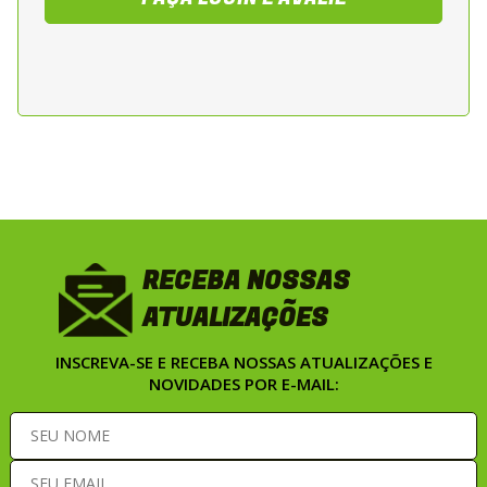
feminino que utilizam a motocicleta no dia
a dia, em deslocamentos urbanos e viagens
de curta e media distancia. Recomendada
para motos street, scooter e naked de baixa
e media cilindrada, inclusive em condicoes
de chuva.
RECEBA NOSSAS
ATUALIZAÇÕES
INSCREVA-SE E RECEBA NOSSAS ATUALIZAÇÕES E
NOVIDADES POR E-MAIL: