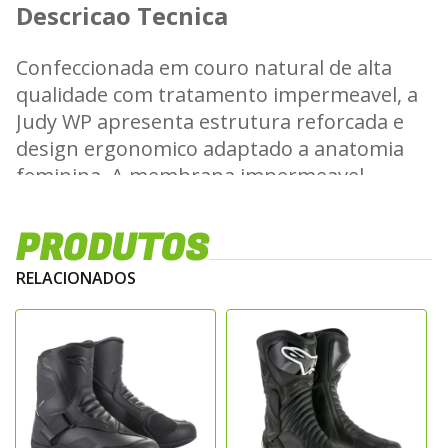
Descricao Tecnica
Confeccionada em couro natural de alta
qualidade com tratamento impermeavel, a
Judy WP apresenta estrutura reforcada e
design ergonomico adaptado a anatomia
feminina. A membrana impermeavel
integrada garante protecao contra
umidade, mantendo os pes secos em
PRODUTOS
diferentes condicoes climaticas.
RELACIONADOS
Caracteristicas Tecnicas
Membrana impermeavel integrada para
protecao contra agua
Reforcos internos no tornozelo, calcanhar e
biqueira
Solado em composto de borracha com alta