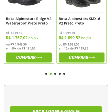
aderencia e estabilidade
Sistema de fechamento com ziper lateral
Bota Alpinestars Ridge V2
Bota Alpinestars SMX-6
para ajuste pratico e seguro
Waterproof Preto Preto
V2 Preto Preto
Forracao interna confortavel com
gerenciamento de umidade
R$ 1.849,50
R$ 1.999,50
R$ 1.757,02
R$ 1.899,52
no pix
no pix
Conforto e Ergonomia
ou
R$ 1.849,50
ou
R$ 1.999,50
em
10x
de
R$ 184,95
em
10x
de
R$ 199,95
A estrutura anatomica feminina
COMPRAR
COMPRAR
proporciona ajuste preciso e conforto em
utilizacao prolongada. O solado foi
desenvolvido para oferecer estabilidade ao
caminhar e durante a condução da
motocicleta.
Sugestao de Aplicacao
Indicada para motociclistas do publico
FAÇA LOGIN E AVALIE