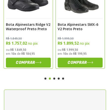
aderencia e resistencia ao desgaste
Sistema de fechamento com ziper lateral e
painel elastico para ajuste seguro
Bota Alpinestars Ridge V2
Bota Alpinestars SMX-6
Forracao interna respiravel que contribui
Waterproof Preto Preto
V2 Preto Preto
para o conforto termico
Conforto e Ergonomia
R$ 1.849,50
R$ 1.999,50
R$ 1.757,02
R$ 1.899,52
no pix
no pix
A estrutura anatomica conta com zonas de
ou
R$ 1.849,50
ou
R$ 1.999,50
em
10x
de
R$ 184,95
em
10x
de
R$ 199,95
flexao que acompanham os movimentos
COMPRAR
COMPRAR
naturais do pe durante a pilotagem,
proporcionando conforto prolongado sem
comprometer os niveis de protecao.
Sugestao de Aplicacao
Indicada para motociclistas que utilizam a
motocicleta diariamente em deslocamentos