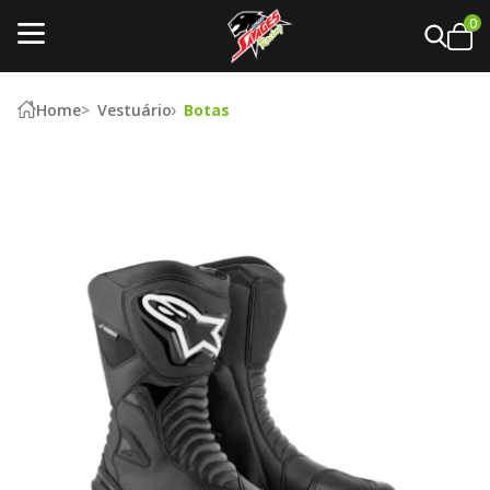
0
Home
Vestuário
Botas