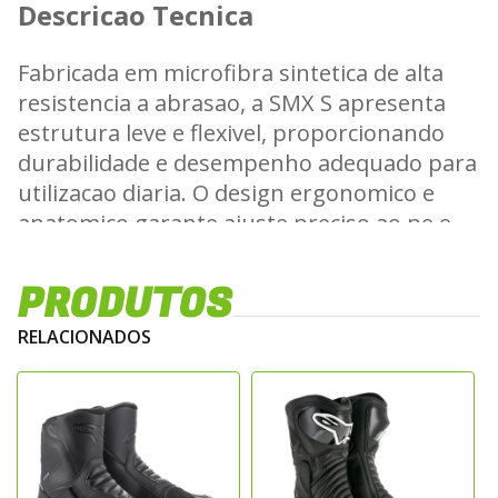
Descricao Tecnica
Fabricada em microfibra sintetica de alta
resistencia a abrasao, a SMX S apresenta
estrutura leve e flexivel, proporcionando
durabilidade e desempenho adequado para
utilizacao diaria. O design ergonomico e
anatomico garante ajuste preciso ao pe e
melhor controle da motocicleta.
Caracteristicas Tecnicas
PRODUTOS
RELACIONADOS
Reforcos internos estrategicamente
posicionados na regiao do tornozelo,
calcanhar e biqueira
Areas acolchoadas para absorcao de
impacto
Solado em composto de borracha com alta