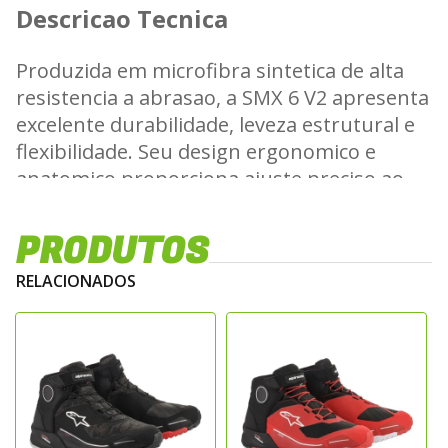
Descricao Tecnica
Produzida em microfibra sintetica de alta
resistencia a abrasao, a SMX 6 V2 apresenta
excelente durabilidade, leveza estrutural e
flexibilidade. Seu design ergonomico e
anatomico proporciona ajuste preciso ao
pe, melhorando o controle da motocicleta.
Caracteristicas Tecnicas
PRODUTOS
RELACIONADOS
Sistema de protecao no tornozelo com
estrutura biomecanica integrada
Slider frontal substituivel para maior
resistencia ao desgaste
Reforcos internos na regiao da canela,
calcanhar e dedos