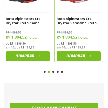
Solado em composto de borracha com alta
aderencia e estabilidade
Sistema de fechamento com ziper lateral e
Bota Alpinestars Crx
Bota Alpinestars Crx
ajuste em velcro
Drystar Preto Camo
Drystar Vermelho Preto
Forracao interna respiravel para maior
Vermelho
conforto termico
R$ 1.899,50
R$ 1.899,50
R$ 1.804,52
R$ 1.804,52
no pix
no pix
Conforto e Mobilidade
ou
R$ 1.899,50
ou
R$ 1.899,50
em
10x
de
R$ 189,95
em
10x
de
R$ 189,95
Possui paineis flexiveis estrategicamente
COMPRAR
COMPRAR
posicionados para permitir maior liberdade
de movimento durante a pilotagem
esportiva, mantendo alto nivel de protecao
e conforto em uso prolongado.
Sugestao de Aplicacao
Indicada para motociclistas que realizam
pilotagem esportiva, uso rodoviario e