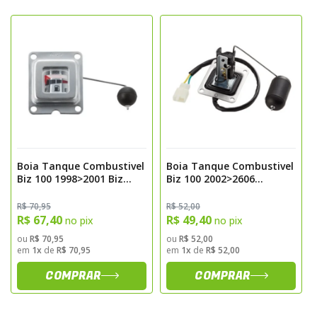
e haste metalica tratada
- Funcao: Medir o nivel de combustivel e
transmitir informacoes ao painel indicador
Caracteristicas Principais
- Alta precisao e estabilidade na leitura do
nivel
- Resistência elevada a corrosao, vibracoes e
variacoes de temperatura
Boia Tanque Combustivel
Boia Tanque Combustivel
Biz 100 1998>2001 Biz
Biz 100 2002>2606
- Construcao robusta e duravel para uso
100+ 2002>2005
Magnetron
continuo
Magnetron
R$ 70,95
R$ 52,00
R$ 67,40
R$ 49,40
- Substituicao direta, mantendo a
no pix
no pix
compatibilidade com o sistema original
ou
R$ 70,95
ou
R$ 52,00
em
1x
de
R$ 70,95
em
1x
de
R$ 52,00
- Melhora a confiabilidade das informacoes
COMPRAR
COMPRAR
exibidas no painel
Aplicacoes