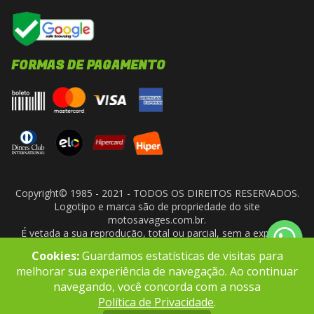
FORMAS DE PAGAMENTO
Copyright© 1985 - 2021 - TODOS OS DIREITOS RESERVADOS.
Logotipo e marca são de propriedade do site
motosavages.com.br.
É vetada a sua reprodução, total ou parcial, sem a expressa
autorização da administradora do site. ARF MOTO CENTER LTDA
Cookies:
Guardamos estatísticas de visitas para
- CNPJ: 10.927.924/0001-91
melhorar sua experiência de navegação. Ao continuar
navegando, você concorda com a nossa
Política de Privacidade
.