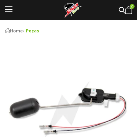
0
Home
Peças