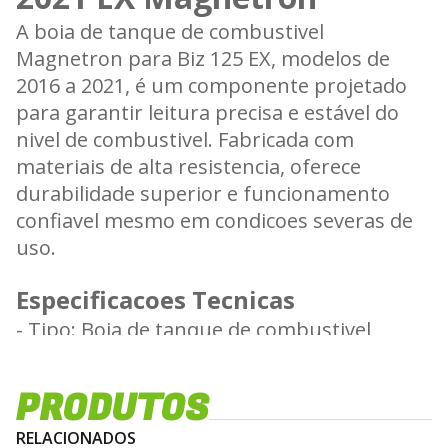
A boia de tanque de combustivel
Magnetron para Biz 125 EX, modelos de
2016 a 2021, é um componente projetado
para garantir leitura precisa e estável do
nivel de combustivel. Fabricada com
materiais de alta resistencia, oferece
durabilidade superior e funcionamento
confiavel mesmo em condicoes severas de
uso.
Especificacoes Tecnicas
- Tipo: Boia de tanque de combustivel
- Modelos compativeis: Biz 125 EX 2016 a
2021
PRODUTOS
- Marca: Magnetron
- Material: Corpo em termoplastico tecnico
RELACIONADOS