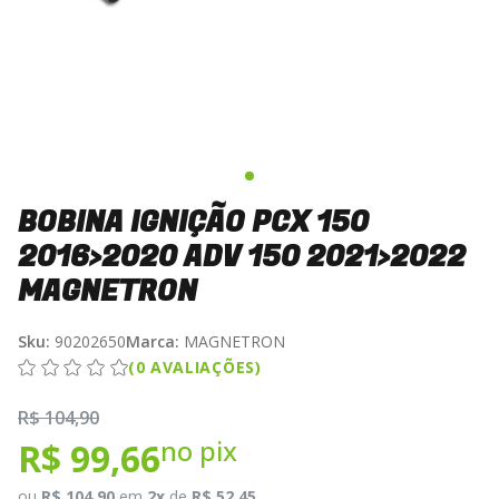
BOBINA IGNIÇÃO PCX 150
2016>2020 ADV 150 2021>2022
MAGNETRON
Sku:
90202650
Marca:
MAGNETRON
(0 AVALIAÇÕES)
R$ 104,90
no pix
R$ 99,66
ou
R$ 104,90
em
2x
de
R$ 52,45