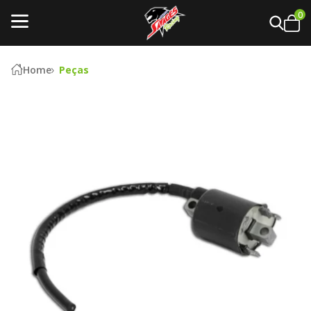
0
Home
Peças