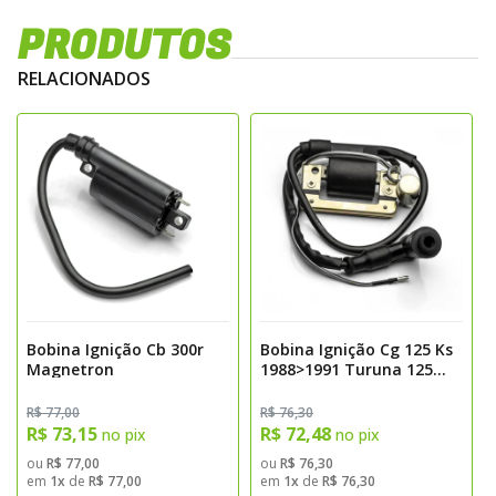
PRODUTOS
RELACIONADOS
Bobina Ignição Cb 300r
Bobina Ignição Cg 125 Ks
Magnetron
1988>1991 Turuna 125
1979>1981 Externa
Magnetron
R$ 77,00
R$ 76,30
R$ 73,15
R$ 72,48
no pix
no pix
ou
R$ 77,00
ou
R$ 76,30
em
1x
de
R$ 77,00
em
1x
de
R$ 76,30