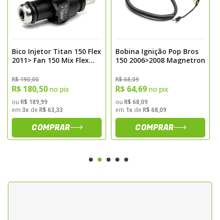
Bico Injetor Titan 150 Flex
Bobina Ignição Pop Bros
2011> Fan 150 Mix Flex
150 2006>2008 Magnetron
2011> Bros 150 2013> Bros
160 Magnetron
R$ 190,00
R$ 68,09
R$ 180,50
R$ 64,69
no pix
no pix
ou
R$ 189,99
ou
R$ 68,09
em
3x
de
R$ 63,33
em
1x
de
R$ 68,09
COMPRAR
COMPRAR